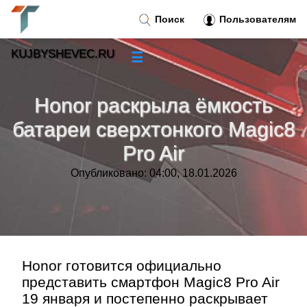
Поиск
Пользователям
KUJBYSHEVEC.RU
☰
Новости
»
Honor раскрыла ёмкость
Тренды новостей
»
батареи сверхтонкого Magic8
Pro Air
Рубрики
»
Опубликовано: 04:00, 18.01.2026
Правила
»
Контакт
»
Honor готовится официально
представить смартфон Magic8 Pro Air
19 января и постепенно раскрывает