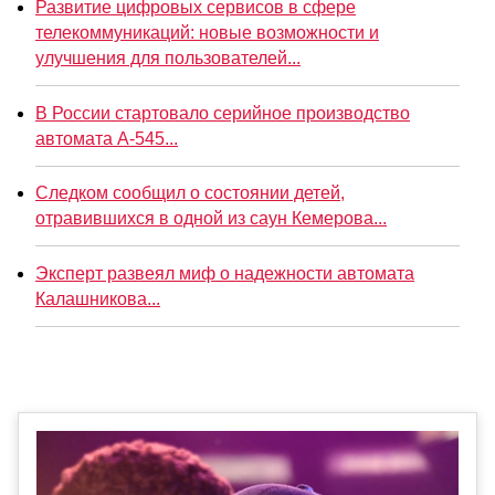
Развитие цифровых сервисов в сфере
телекоммуникаций: новые возможности и
улучшения для пользователей...
В России стартовало серийное производство
автомата А-545...
Следком сообщил о состоянии детей,
отравившихся в одной из саун Кемерова...
Эксперт развеял миф о надежности автомата
Калашникова...