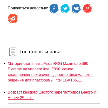
Поделиться новостью:
Топ новости часа
Материнская плата Asus ROG Maximus Z890
Extreme на чипсете Intel Z890: самое
«навороченное» и очень дорогое флагманское
решение для платформы Intel LGA1851...
Возраст каждого шестого зарегистрированного ИП
менее 25 лет...