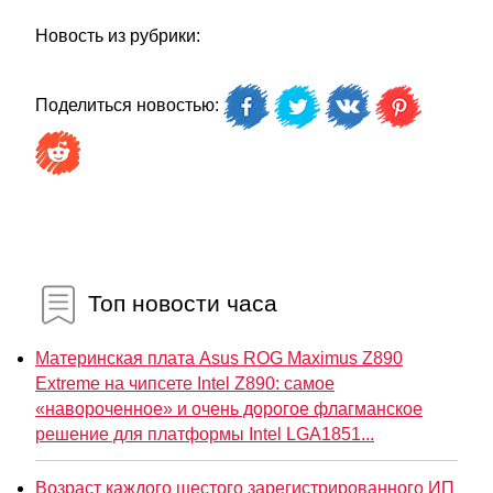
Новость из рубрики:
Поделиться новостью:
Топ новости часа
Материнская плата Asus ROG Maximus Z890
Extreme на чипсете Intel Z890: самое
«навороченное» и очень дорогое флагманское
решение для платформы Intel LGA1851...
Возраст каждого шестого зарегистрированного ИП