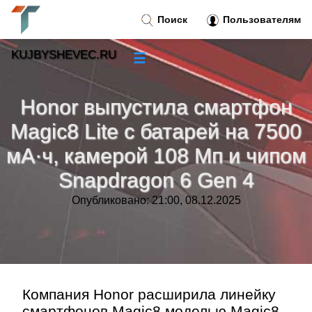
Поиск
Пользователям
KUJBYSHEVEC.RU
☰
Новости
»
Honor выпустила смартфон
Тренды новостей
»
Magic8 Lite с батарей на 7500
мА·ч, камерой 108 Мп и чипом
Рубрики
»
Snapdragon 6 Gen 4
Правила
»
Опубликовано: 21:00, 08.12.2025
Контакт
»
Компания Honor расширила линейку
смартфонов Magic8 моделью Magic8