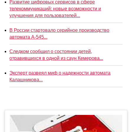
Развитие цифровых сервисов в сфере
телекоммуникаций: новые возможности и
улучшения для пользователей...
В России стартовало серийное производство
автомата А-545...
Следком сообщил о состоянии детей,
отравившихся в одной из саун Кемерова...
Эксперт развеял миф о надежности автомата
Калашникова...