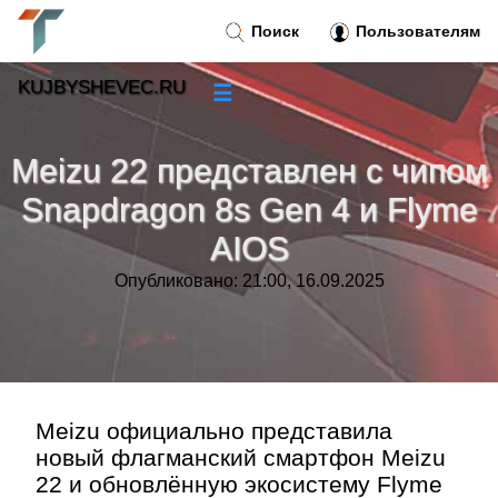
Поиск
Пользователям
KUJBYSHEVEC.RU
☰
Новости
»
Meizu 22 представлен с чипом
Тренды новостей
»
Snapdragon 8s Gen 4 и Flyme
AIOS
Рубрики
»
Опубликовано: 21:00, 16.09.2025
Правила
»
Контакт
»
Meizu официально представила
новый флагманский смартфон Meizu
22 и обновлённую экосистему Flyme