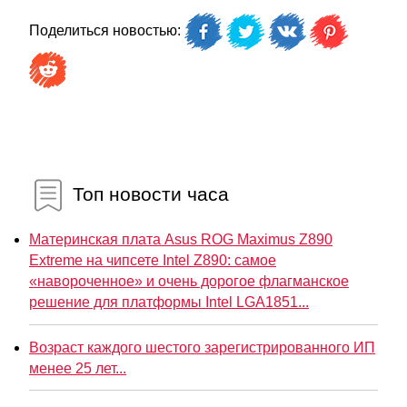
Поделиться новостью:
Топ новости часа
Материнская плата Asus ROG Maximus Z890
Extreme на чипсете Intel Z890: самое
«навороченное» и очень дорогое флагманское
решение для платформы Intel LGA1851...
Возраст каждого шестого зарегистрированного ИП
менее 25 лет...