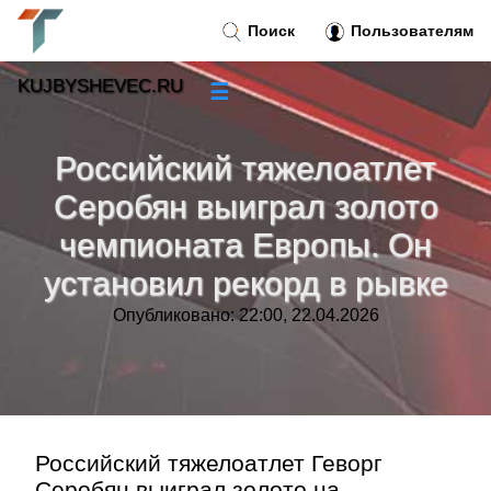
Поиск
Пользователям
KUJBYSHEVEC.RU
☰
Новости
»
Российский тяжелоатлет
Тренды новостей
»
Серобян выиграл золото
чемпионата Европы. Он
Рубрики
»
установил рекорд в рывке
Правила
»
Опубликовано: 22:00, 22.04.2026
Контакт
»
Российский тяжелоатлет Геворг
Серобян выиграл золото на