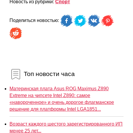
Новость из рубрики:
Спорт
Поделиться новостью:
Топ новости часа
Материнская плата Asus ROG Maximus Z890
Extreme на чипсете Intel Z890: самое
«навороченное» и очень дорогое флагманское
решение для платформы Intel LGA1851...
Возраст каждого шестого зарегистрированного ИП
менее 25 лет...