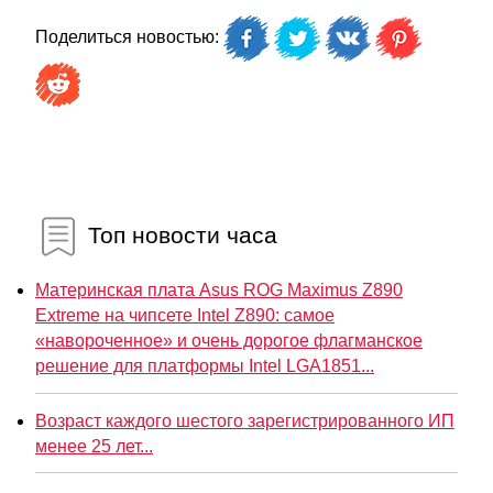
Поделиться новостью:
Топ новости часа
Материнская плата Asus ROG Maximus Z890
Extreme на чипсете Intel Z890: самое
«навороченное» и очень дорогое флагманское
решение для платформы Intel LGA1851...
Возраст каждого шестого зарегистрированного ИП
менее 25 лет...