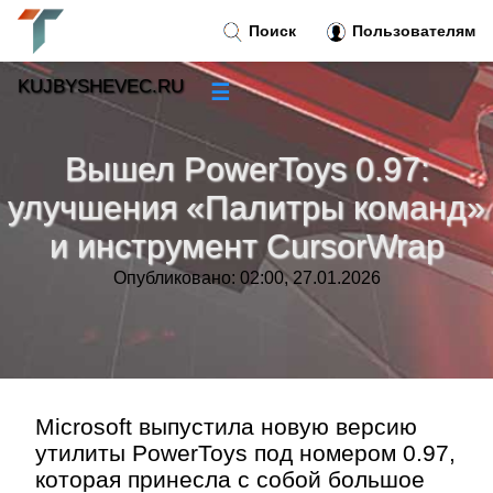
Поиск
Пользователям
KUJBYSHEVEC.RU
☰
Новости
»
Вышел PowerToys 0.97:
Тренды новостей
»
улучшения «Палитры команд»
и инструмент CursorWrap
Рубрики
»
Опубликовано: 02:00, 27.01.2026
Правила
»
Контакт
»
Microsoft выпустила новую версию
утилиты PowerToys под номером 0.97,
которая принесла с собой большое