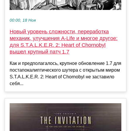
00:00, 18 Ноя
Новый уровень сложности, переработка
механик, улучшения A-Life и многое другое:
для S.T.A.L.K.E.R. 2: Heart of Chornobyl
вышел крупный патч 1.7
Как и предполагалось, крупное обновление 1.7 для
постапокалиптического шутера с открытым миром
S.T.A.L.K.E.R. 2: Heart of Chornobyl не заставило
себя...