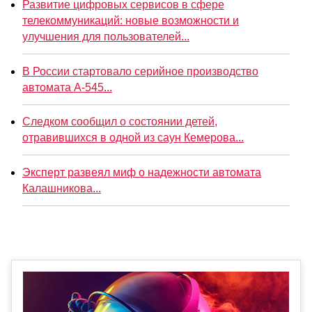
Развитие цифровых сервисов в сфере
телекоммуникаций: новые возможности и
улучшения для пользователей...
В России стартовало серийное производство
автомата А-545...
Следком сообщил о состоянии детей,
отравившихся в одной из саун Кемерова...
Эксперт развеял миф о надежности автомата
Калашникова...