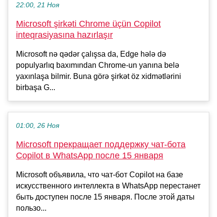
22:00, 21 Ноя
Microsoft şirkəti Chrome üçün Copilot
inteqrasiyasına hazırlaşır
Microsoft nə qədər çalışsa da, Edge hələ də
populyarlıq baxımından Chrome-un yanına belə
yaxınlaşa bilmir. Buna görə şirkət öz xidmətlərini
birbaşa G...
01:00, 26 Ноя
Microsoft прекращает поддержку чат-бота
Copilot в WhatsApp после 15 января
Microsoft объявила, что чат-бот Copilot на базе
искусственного интеллекта в WhatsApp перестанет
быть доступен после 15 января. После этой даты
пользо...