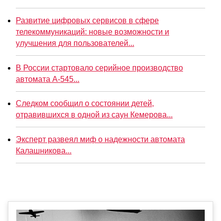
Развитие цифровых сервисов в сфере
телекоммуникаций: новые возможности и
улучшения для пользователей...
В России стартовало серийное производство
автомата А-545...
Следком сообщил о состоянии детей,
отравившихся в одной из саун Кемерова...
Эксперт развеял миф о надежности автомата
Калашникова...