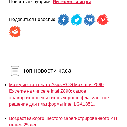
Новость из рубрики:
Интернет и игры
Поделиться новостью:
Топ новости часа
Материнская плата Asus ROG Maximus Z890
Extreme на чипсете Intel Z890: самое
«навороченное» и очень дорогое флагманское
решение для платформы Intel LGA1851...
Возраст каждого шестого зарегистрированного ИП
менее 25 лет...