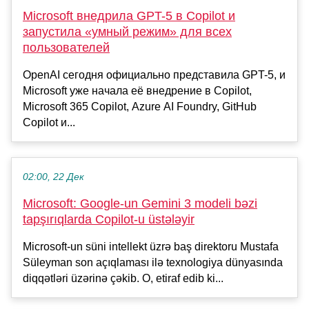
Microsoft внедрила GPT-5 в Copilot и
запустила «умный режим» для всех
пользователей
OpenAI сегодня официально представила GPT-5, и
Microsoft уже начала её внедрение в Copilot,
Microsoft 365 Copilot, Azure AI Foundry, GitHub
Copilot и...
02:00, 22 Дек
Microsoft: Google-un Gemini 3 modeli bəzi
tapşırıqlarda Copilot-u üstələyir
Microsoft-un süni intellekt üzrə baş direktoru Mustafa
Süleyman son açıqlaması ilə texnologiya dünyasında
diqqətləri üzərinə çəkib. O, etiraf edib ki...