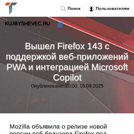
Поиск
Пользователям
KUJBYSHEVEC.RU
☰
Новости
»
Вышел Firefox 143 с
Тренды новостей
»
поддержкой веб-приложений
PWA и интеграцией Microsoft
Рубрики
»
Copilot
Правила
»
Опубликовано: 20:00, 16.09.2025
Контакт
»
Mozilla объявила о релизе новой
версии веб-браузера Firefox под