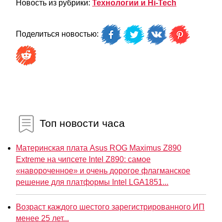
Новость из рубрики:
Технологии и Hi-Tech
Поделиться новостью:
Топ новости часа
Материнская плата Asus ROG Maximus Z890
Extreme на чипсете Intel Z890: самое
«навороченное» и очень дорогое флагманское
решение для платформы Intel LGA1851...
Возраст каждого шестого зарегистрированного ИП
менее 25 лет...