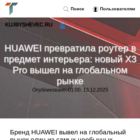
Поиск
Пользователям
KUJBYSHEVEC.RU
☰
Новости
»
HUAWEI превратила роутер в
Тренды новостей
»
предмет интерьера: новый X3
Pro вышел на глобальном
Рубрики
»
рынке
Правила
»
Опубликовано: 01:00, 13.12.2025
Контакт
»
Бренд HUAWEI вывел на глобальный
рынок один из самых необычных