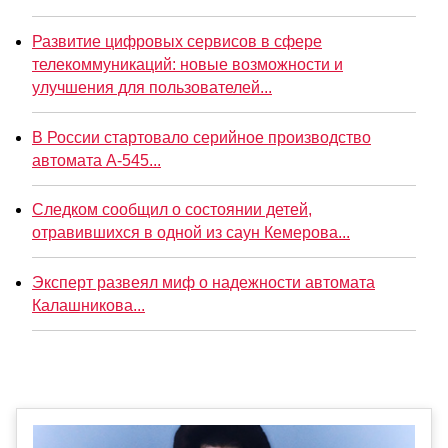
Развитие цифровых сервисов в сфере
телекоммуникаций: новые возможности и
улучшения для пользователей...
В России стартовало серийное производство
автомата А-545...
Следком сообщил о состоянии детей,
отравившихся в одной из саун Кемерова...
Эксперт развеял миф о надежности автомата
Калашникова...