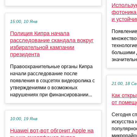
Использу
фотоника
и устойч
15:00, 10 Янв
Появление
Полиция Кипра начала
множество
расследование скандала вокруг
технологие
избирательной кампании
большими 
президента
значительн
Правоохранительные органы Кипра
начали расследование после
появления в соцсетях видеоролика с
21:00, 18 С
утверждениями о возможных
нарушениях при финансировании...
Как откры
от помещ
Сегодня сп
10:00, 19 Янв
искусства 
популярнос
Huawei вот-вот обгонит Apple на
микрорайо