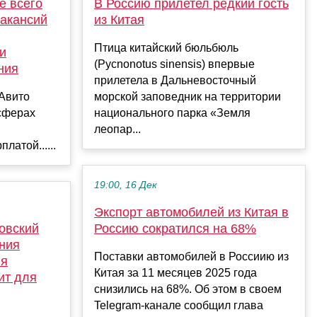
е всего
В Россию прилетел редкий гость
акансий
из Китая
Птица китайский бюльбюль
и
(Pycnonotus sinensis) впервые
ния
прилетела в Дальневосточный
«Авито
морской заповедник на территории
 сферах
национального парка «Земля
леопар...
латой......
19:00, 16 Дек
Экспорт автомобилей из Китая в
овский
Россию сократился на 68%
ния
Поставки автомобилей в Россиию из
ля
Китая за 11 месяцев 2025 года
ит для
снизились на 68%. Об этом в своем
Telegram-канале сообщил глава