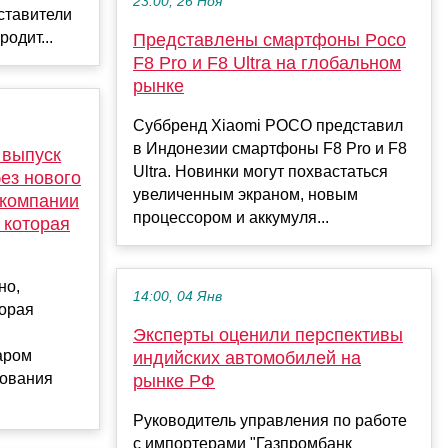
23:00, 26 Ноя
ставители
одит...
Представлены смартфоны Poco
F8 Pro и F8 Ultra на глобальном
рынке
Суббренд Xiaomi POCO представил
в Индонезии смартфоны F8 Pro и F8
 выпуск
Ultra. Новинки могут похвастаться
ез нового
увеличенным экраном, новым
 компании
процессором и аккумуля...
 которая
но,
14:00, 04 Янв
торая
Эксперты оценили перспективы
аром
индийских автомобилей на
зования
рынке РФ
Руководитель управления по работе
с импортерами "Газпромбанк