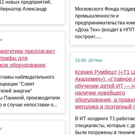
11 новых предприятий,
убернатор Александр
Московского Фонда подде
промышленности и
предпринимательства ком
«Доза Тех» (входит в НПП
построит......
ен
нергетики предлагают
трафы для
15:00, 20 Ноя
ков оборудования
Ксения Румбешт («Т1 
 главы наблюдательного
Академия»): «Главное 
оциации "Совет
обучении детей ИТ — н
елей энергии"
наличие новейшего
ы Паниной, производители
оборудования, а прави
о в случае непоставки о...
методика и поэтапный 
В ИТ-холдинге Т1 работа
специалисты, которые с д
р
были погружены в технич