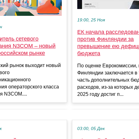
19:00, 25 Ноя
ен
ЕК начала расследова
итель сетевого
против Финляндии за
ания N3COM – новый
превышение ею дефиц
российском рынке
бюджета
ский рынок выходит новый
По оценке Еврокомиссии,
вого
Финляндии заключается в 
никационного
часть дополнительных бю
ия операторского класса
расходов, из-за которых д
я N3COM....
2025 году достиг п...
к
03:00, 05 Дек