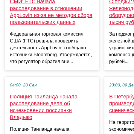
СМИ: FTC начала
С поджиг
расследование в отношении
железнод
AppLovin из-за ее методов сбора
оборудов
пользовательских данных
тысяч ру
Федеральная торговая комиссия
За поджог
США (FTC) решила проверить
железной д
деятельность AppLovin, сообщают
украинских
источники Bloomberg. Утверждается,
компенсац
что регулятор обратил вни...
рублей....
04:00, 20 Сен
23:00, 09 Де
Полиция Таиланда начала
В Петербу
расследование дела об
производ
исчезновении россиянки
сценичес
Владыко
На террит
Полиция Таиланда начала
экономиче