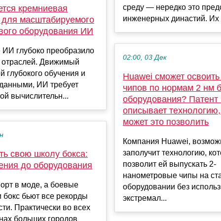
среду — нередко это пред
ется кремниевая
инженерных династий. Их р
 для масштабируемого
ивого оборудования ИИ
 ИИ глубоко преобразило
02:00, 03 Дек
 отраслей. Движимый
й глубокого обучения и
Huawei сможет освоить
данными, ИИ требует
чипов по нормам 2 нм б
ой вычислительн...
оборудования? Патент
описывает технологию,
может это позволить
ен
Компания Huawei, возмож
заполучит технологию, ко
ть свою школу бокса:
позволит ей выпускать 2-
ения до оборудования
нанометровые чипы на ст
орт в моде, а боевые
оборудовании без исполь
и бокс бьют все рекорды
экстремал...
ти. Практически во всех
нах больших городов