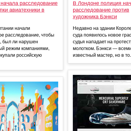
 начала расследование
В Лондоне полиция на
упки авиатехники в
расследование против
художника Бэнкси
итании начали
Недавно на здании Корол
ое расследование, чтобы
суда появилось новое гра
, был ли нарушен
судья нападает на протес
ый режим компаниями,
молотком. Бэнкси — всем
окупали российскую
известный мастер, но в то.