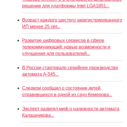
решение для платформы Intel LGA1851...
Возраст каждого шестого зарегистрированного
ИП менее 25 лет...
Развитие цифровых сервисов в сфере
телекоммуникаций: новые возможности и
улучшения для пользователей...
В России стартовало серийное производство
автомата А-545...
Следком сообщил о состоянии детей,
отравившихся в одной из саун Кемерова...
Эксперт развеял миф о надежности автомата
Калашникова...