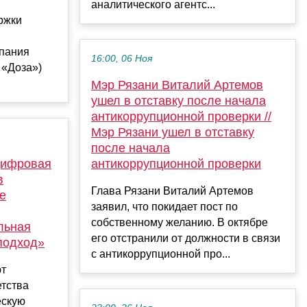
аналитического агентс...
ржки
пания
16:00, 06 Ноя
 «Доза»)
Мэр Рязани Виталий Артемов
ушел в отставку после начала
антикоррупционной проверки //
Мэр Рязани ушел в отставку
после начала
Цифровая
антикоррупционной проверки
в
Глава Рязани Виталий Артемов
е
заявил, что покидает пост по
собственному желанию. В октябре
льная
его отстранили от должности в связи
подход»
с антикоррупционной про...
ют
етства
ескую