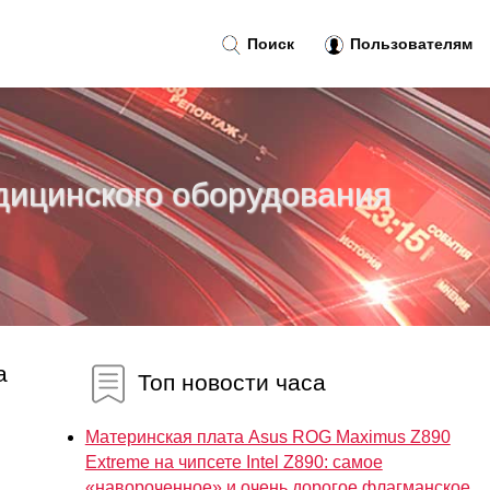
Поиск
Пользователям
едицинского оборудования
а
Топ новости часа
Материнская плата Asus ROG Maximus Z890
Extreme на чипсете Intel Z890: самое
«навороченное» и очень дорогое флагманское