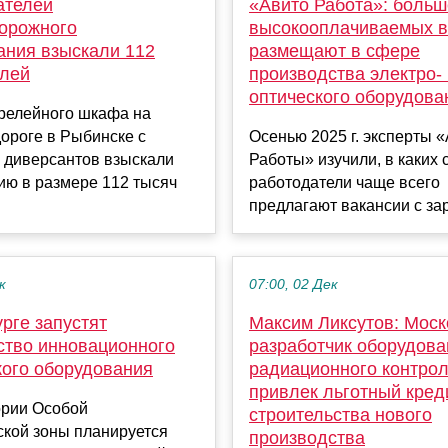
ателей
«Авито Работа»: больш
орожного
высокооплачиваемых в
ания взыскали 112
размещают в сфере
блей
производства электро- 
оптического оборудова
 релейного шкафа на
ороге в Рыбинске с
Осенью 2025 г. эксперты 
 диверсантов взыскали
Работы» изучили, в каких
ию в размере 112 тысяч
работодатели чаще всего
предлагают вакансии с зарп
к
07:00, 02 Дек
рге запустят
Максим Ликсутов: Моск
ство инновационного
разработчик оборудова
кого оборудования
радиационного контро
привлек льготный кред
ории Особой
строительства нового
ской зоны планируется
производства