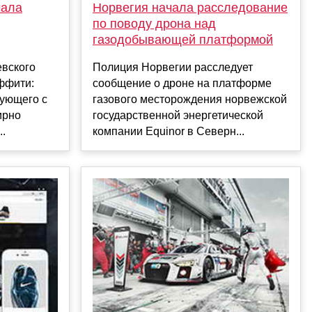
Норвегия начала расследование
чала
по поводу дрона над
газодобывающей платформой
Полиция Норвегии расследует
евского
сообщение о дроне на платформе
ффити:
газового месторождения норвежской
тующего с
государственной энергетической
ирно
компании Equinor в Северн...
..