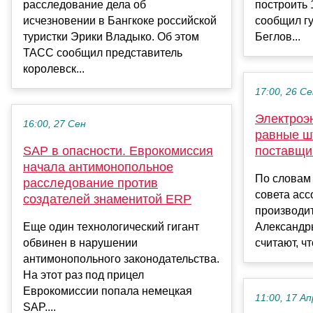
расследование дела об
построить 
исчезновении в Бангкоке российской
сообщил г
туристки Эрики Владыко. Об этом
Беглов...
ТАСС сообщил представитель
королевск...
17:00, 26 С
Электроэ
16:00, 27 Сен
равные ш
SAP в опасности. Еврокомиссия
поставщи
начала антимонопольное
По словам
расследование против
совета асс
создателей знаменитой ERP
производит
Еще один технологический гигант
Александр
обвинен в нарушении
считают, чт
антимонопольного законодательства.
На этот раз под прицел
Еврокомиссии попала немецкая
11:00, 17 Ап
SAP....