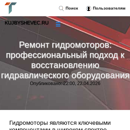
Поиск
Пользователям
KUJBYSHEVEC.RU
☰
Новости
»
Ремонт гидромоторов:
Тренды новостей
»
профессиональный подход к
восстановлению
Рубрики
»
гидравлического оборудования
Правила
»
Опубликовано: 22:00, 22.04.2026
Контакт
»
Гидромоторы являются ключевыми
компонентами в широком спектре