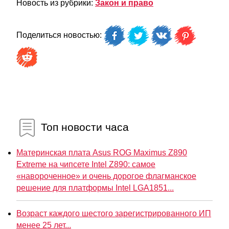
Новость из рубрики:
Закон и право
Поделиться новостью:
Топ новости часа
Материнская плата Asus ROG Maximus Z890
Extreme на чипсете Intel Z890: самое
«навороченное» и очень дорогое флагманское
решение для платформы Intel LGA1851...
Возраст каждого шестого зарегистрированного ИП
менее 25 лет...