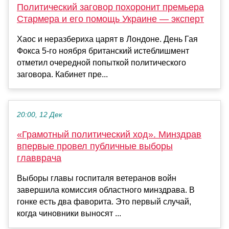
Политический заговор похоронит премьера
Стармера и его помощь Украине — эксперт
Хаос и неразбериха царят в Лондоне. День Гая
Фокса 5-го ноября британский истеблишмент
отметил очередной попыткой политического
заговора. Кабинет пре...
20:00, 12 Дек
«Грамотный политический ход». Минздрав
впервые провел публичные выборы
главврача
Выборы главы госпиталя ветеранов войн
завершила комиссия областного минздрава. В
гонке есть два фаворита. Это первый случай,
когда чиновники выносят ...