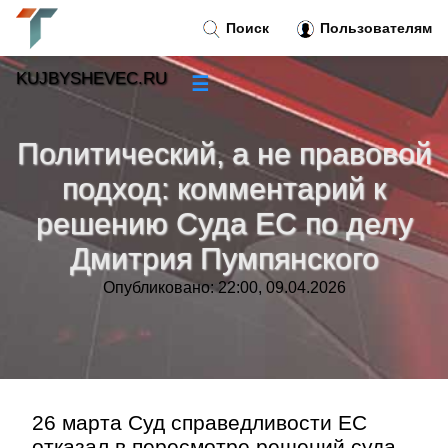
Поиск
Пользователям
KUJBYSHEVEC.RU
☰
Новости
»
Политический, а не правовой
Тренды новостей
»
подход: комментарий к
решению Суда ЕС по делу
Рубрики
»
Дмитрия Пумпянского
Правила
»
Опубликовано: 22:00, 09.04.2026
Контакт
»
26 марта Суд справедливости ЕС
отказал в пересмотре решений суда