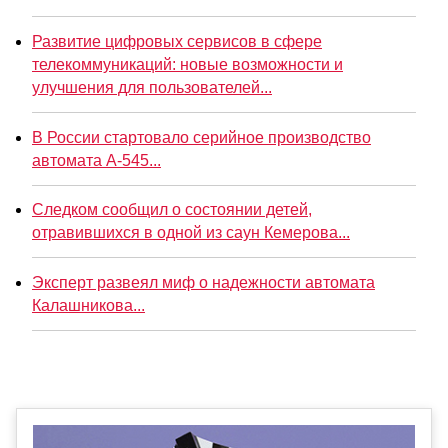
Развитие цифровых сервисов в сфере
телекоммуникаций: новые возможности и
улучшения для пользователей...
В России стартовало серийное производство
автомата А-545...
Следком сообщил о состоянии детей,
отравившихся в одной из саун Кемерова...
Эксперт развеял миф о надежности автомата
Калашникова...