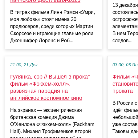
13 декабря
В титрах фильма Линн Рэмси «Умри,
состоялас
моя любовь» стоят имена 20
остросюжет
продюсеров, среди которых Мартин
элементам
Скорсезе и играющие главные роли
В нем Тер
Дженнифер Лоренс и Роб...
следов...
21:00, 21 Дек
03:00, 06 Ян
Гулянка, сэр // Вышел в прокат
Фильм «Ч
фильм «Фэкхем-холл»,
становит
развязная пародия на
проката
английское костюмное кино
В России с
На экранах — эксцентрическая
идёт филь
британская комедия Джима
небольшой
О’Хенлона «Фэкхем-холл» (Fackham
уже состав
Hall). Михаил Трофименков второй
Таковы дан