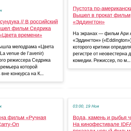
Пустота по-американски
ен
Вышел в прокат фильм
сундука // В российский
«Эддингтон»
ышел фильм Седрика
На экранах — фильм Ари 
«Цвета времени»
«Эддингтон» («Eddington»
вышла мелодрама «Цвета
которого критики определ
a venue de l’avenir)
регистре от неовестерна 
ого режиссера Седрика
комедии. Режиссер, по м...
премьера которой
вне конкурса на К...
к
03:00, 19 Ноя
 на фильм «Ручная
Вода, камень и рыбья ч
Carry-On
На кинофестивале IDF
показали новый фильм