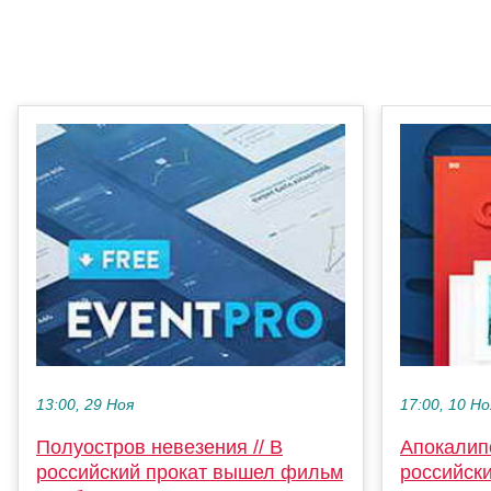
13:00, 29 Ноя
17:00, 10 Но
Полуостров невезения // В
Апокалипс
российский прокат вышел фильм
российск