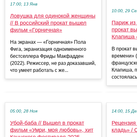
17:00, 13 Янв
10:00, 29 С
Ловушка для одинокой женщины
Париж из 
// В российский прокат вышел
прокат в
фильм «Горничная»
Клапиша 
На экранах — «Горничная» Пола
В прокат 
Фига, экранизация одноименного
времени» (L
бестселлера Фриды Макфадден
французск
(2022). Режиссер, не раз доказавший,
Клапиша, 
что умеет работать с же...
состоялась 
05:00, 28 Ноя
14:00, 15 Де
Убой-баба // Вышел в прокат
Рецензия
фильм «Умри, моя любовь», хит
кладь» / 
Каннского фестиваля-2025