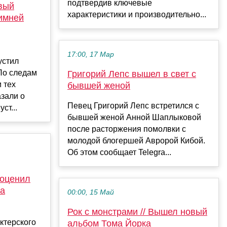
подтвердив ключевые
вый
характеристики и производительно...
имней
17:00, 17 Мар
устил
По следам
Григорий Лепс вышел в свет с
и тех
бывшей женой
зали о
Певец Григорий Лепс встретился с
ст...
бывшей женой Анной Шаплыковой
после расторжения помолвки с
молодой блогершей Авророй Кибой.
Об этом сообщает Telegra...
 оценил
ка
00:00, 15 Май
Рок с монстрами // Вышел новый
ктерского
альбом Тома Йорка