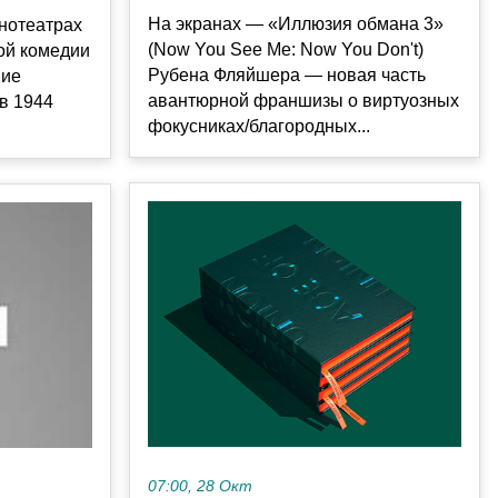
На экранах — «Иллюзия обмана 3»
инотеатрах
(Now You See Me: Now You Don't)
кой комедии
Рубена Фляйшера — новая часть
вие
авантюрной франшизы о виртуозных
в 1944
фокусниках/благородных...
07:00, 28 Окт