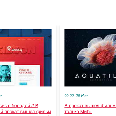
я
09:00, 29 Ноя
ис с бородой // В
В прокат вышел фильм
ий прокат вышел фильм
только МиГ»