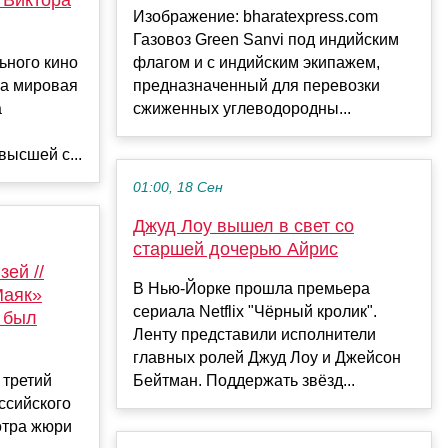
Изображение: bharatexpress.com
Газовоз Green Sanvi под индийским
ьного кино
флагом и с индийским экипажем,
ла мировая
предназначенный для перевозки
а
сжиженных углеводородны...
высшей с...
01:00, 18 Сен
Джуд Лоу вышел в свет со
старшей дочерью Айрис
ей //
В Нью-Йорке прошла премьера
Маяк»
сериала Netflix "Чёрный кролик".
 был
Ленту представили исполнители
главных ролей Джуд Лоу и Джейсон
 третий
Бейтман. Поддержать звёзд...
ссийского
отра жюри