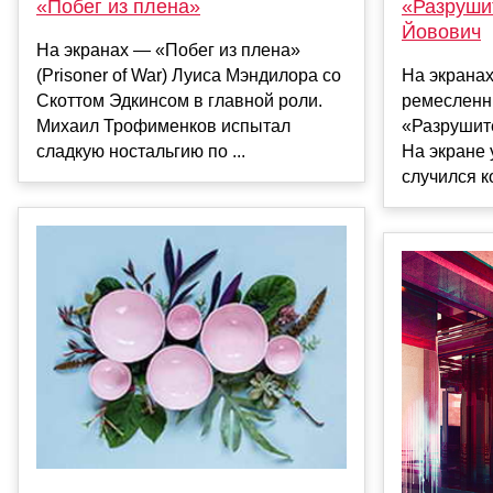
«Побег из плена»
«Разруши
Йовович
На экранах — «Побег из плена»
(Prisoner of War) Луиса Мэндилора со
На экранах
Скоттом Эдкинсом в главной роли.
ремесленн
Михаил Трофименков испытал
«Разрушите
сладкую ностальгию по ...
На экране 
случился ко