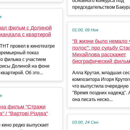
основного конкурса под
председательством Бакура
к
зал фильм с Долиной
01:00, 09 Ноя
скандала с квартирой
"В жизни было немало
ТНТ провел в кинотеатре
полос": про судьбу Ста
 премьерный показ
Михайлова расскажет
го фильма с участием
биографический филь
рисы Долиной на фоне
квартирой. Об это...
Алла Крутая, младшая се
композитора Игоря Крутого
что выпустила очередную 
"Время поздних надежд". 
я
она писать неско...
 на фильм "Стражи
" / "Вартові Різдва"
03:00, 24 Сен
 кино редко выпускает