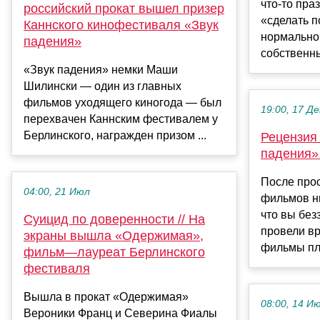
что-то пра
российский прокат вышел призер
«сделать п
Каннского кинофестиваля «Звук
нормально
падения»
собственны
«Звук падения» немки Маши
Шилински — один из главных
фильмов уходящего киногода — был
19:00, 17 Де
перехвачен Каннским фестивалем у
Берлинского, награжден призом ...
Рецензия
падения» 
После про
04:00, 21 Июл
фильмов ни
что вы без
Суицид по доверенности // На
провели вр
экраны вышла «Одержимая»,
фильмы пло
фильм—лауреат Берлинского
фестиваля
Вышла в прокат «Одержимая»
08:00, 14 И
Вероники Франц и Северина Фиалы