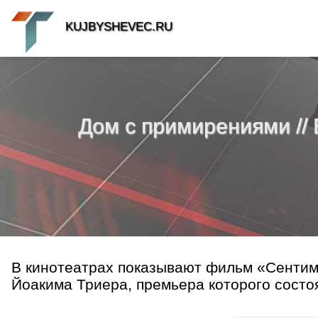
KUJBYSHEVEC.RU
Дом с примирениями //
В кинотеатрах показывают фильм «Сентим
Йоакима Триера, премьера которого состоя