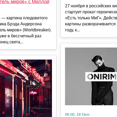
тель миров» с Миллой
27 ноября в российских к
стартует прокат героичес
 — картина плодовитого
«Есть только МиГ». Дейст
ика Брэда Андерсона
картины разворачивается 
ль миров» (Worldbreaker).
году, к...
уже в бессчетный раз
нец света...
06:00, 18 Окт