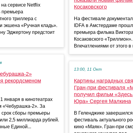
 на сервисе Netflix
Косаковского
ь премьера
ного триллера с
На фестивале документал
и экшена «Ручная кладь».
IDFA в Амстердаме прош
ону Эджертону предстоит
премьера фильма Виктор
Косаковского «Триллион».
Впечатлениями от этого в 
в
13:00, 11 Окт
ебурашка-2»
ся рекордсменом
Картины наградных связ
Гран-при фестиваля «
получил фильм «Здесь
 1 января в кинотеатрах
Юра» Сергея Малкина
м «Чебурашка-2». За
 срок сборы премьеры
В Геленджике завершился
или 2,5 миллиарда рублей.
фестиваль актуального ро
ные Единой...
кино «Маяк». Гран-при см