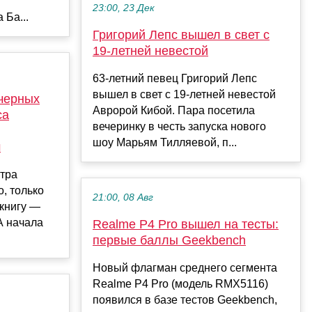
23:00, 23 Дек
 Ба...
Григорий Лепс вышел в свет с
19-летней невестой
63-летний певец Григорий Лепс
вышел в свет с 19-летней невестой
 черных
Авророй Кибой. Пара посетила
са
вечеринку в честь запуска нового
шоу Марьям Тилляевой, п...
м
стра
, только
21:00, 08 Авг
книгу ―
А начала
Realme P4 Pro вышел на тесты:
первые баллы Geekbench
Новый флагман среднего сегмента
Realme P4 Pro (модель RMX5116)
появился в базе тестов Geekbench,