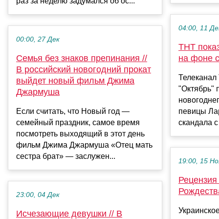
раз за неделю задумался об ос...
04:00, 11 Де
00:00, 27 Дек
ТНТ пока
Cемья без знаков препинания //
на фоне 
В российский новогодний прокат
Телеканал 
выйдет новый фильм Джима
"Октябрь"
Джармуша
новогодне
Если считать, что Новый год —
певицы Ла
семейный праздник, самое время
скандала с 
посмотреть выходящий в этот день
фильм Джима Джармуша «Отец мать
сестра брат» — заслужен...
19:00, 15 Но
Рецензия
Рождества
23:00, 04 Дек
Украинское
Исчезающие девушки // В