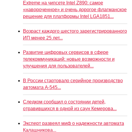
Extreme на чипсете Intel Z890: самое
«навороченное» и очень дорогое флагманское
решение для платформы Intel LGA1851...
Возраст каждого шестого зарегистрированного
ИП менее 25 лет...
Развитие цифровых сервисов в сфере
телекоммуникаций: новые возможности и
улучшения для пользователей...
В России стартовало серийное производство
автомата А-545...
Следком сообщил о состоянии детей,
отравившихся в одной из саун Кемерова...
Эксперт развеял миф о надежности автомата
Калашникова...