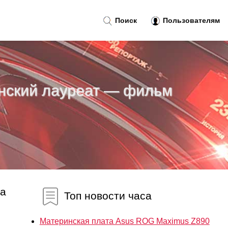
Поиск
Пользователям
ннский лауреат — фильм
ра
Топ новости часа
Материнская плата Asus ROG Maximus Z890