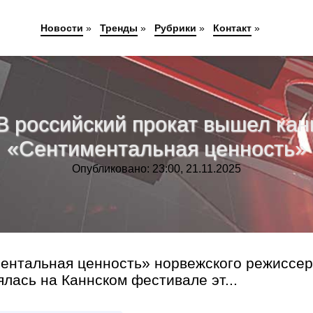
Новости
»
Тренды
»
Рубрики
»
Контакт
»
 В российский прокат вышел ка
«Сентиментальная ценность»
Опубликовано: 23:00, 21.11.2025
ентальная ценность» норвежского режиссе
лась на Каннском фестивале эт...