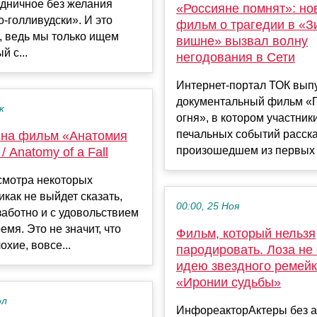
здничное без желания
«Россияне помнят»: но
о-голливудски». И это
фильм о трагедии в «З
, ведь мы только ищем
вишне» вызвал волну
й с...
негодования в Сети
Интернет-портал ТОК вып
документальный фильм «
к
огня», в котором участник
печальных событий расска
 на фильм «Анатомия
произошедшем из первых у
/ Anatomy of a Fall
смотра некоторых
как не выйдет сказать,
00:00, 25 Ноя
заботно и с удовольствием
емя. Это не значит, что
Фильм, который нельзя
хие, вовсе...
пародировать. Лоза не
идею звездного ремей
«Иронии судьбы»
юл
ИнфореакторАктеры без а