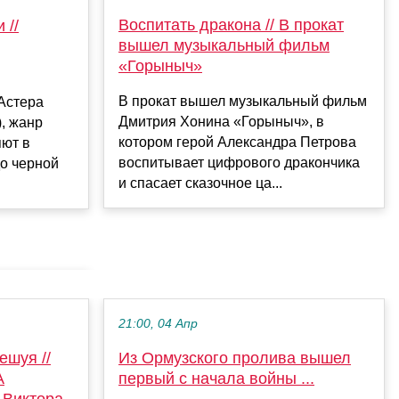
Воспитать дракона // В прокат
 //
вышел музыкальный фильм
«Горыныч»
В прокат вышел музыкальный фильм
Астера
Дмитрия Хонина «Горыныч», в
), жанр
котором герой Александра Петрова
яют в
воспитывает цифрового дракончика
до черной
и спасает сказочное ца...
21:00, 04 Апр
ешуя //
Из Ормузского пролива вышел
A
первый с начала войны ...
 Виктора