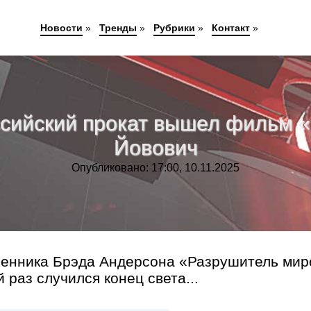
Новости
»
Тренды
»
Рубрики
»
Контакт
»
оссийский прокат вышел фильм
Йовович
Опубликовано: 17:00, 10.11.2025
ленника Брэда Андерсона «Разрушитель мир
 раз случился конец света...