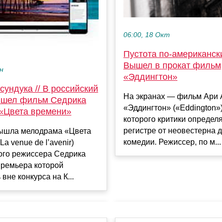
06:00, 18 Окт
Пустота по-американски
Вышел в прокат фильм
ен
«Эддингтон»
сундука // В российский
На экранах — фильм Ари 
ышел фильм Седрика
«Эддингтон» («Eddington»
«Цвета времени»
которого критики определ
регистре от неовестерна 
вышла мелодрама «Цвета
комедии. Режиссер, по м...
a venue de l’avenir)
ого режиссера Седрика
премьера которой
вне конкурса на К...