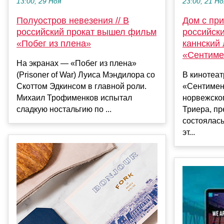
13:00, 29 Ноя
23:00, 21 Но
Полуостров невезения // В
Дом с при
российский прокат вышел фильм
российск
«Побег из плена»
каннский
«Сентиме
На экранах — «Побег из плена»
(Prisoner of War) Луиса Мэндилора со
В кинотеа
Скоттом Эдкинсом в главной роли.
«Сентимен
Михаил Трофименков испытал
норвежско
сладкую ностальгию по ...
Триера, пр
состоялас
эт...