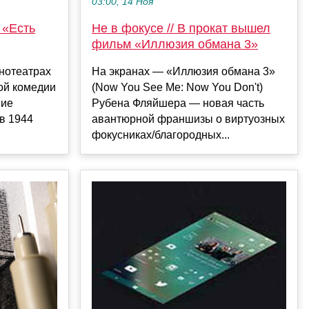
03:00, 14 Ноя
 «Есть
Не в фокусе // В прокат вышел
фильм «Иллюзия обмана 3»
инотеатрах
На экранах — «Иллюзия обмана 3»
кой комедии
(Now You See Me: Now You Don't)
вие
Рубена Фляйшера — новая часть
в 1944
авантюрной франшизы о виртуозных
фокусниках/благородных...