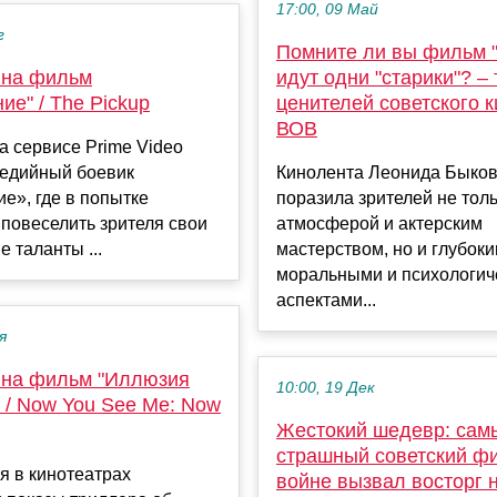
17:00, 09 Май
г
Помните ли вы фильм 
 на фильм
идут одни "старики"? – 
ие" / The Pickup
ценителей советского к
ВОВ
на сервисе Prime Video
едийный боевик
Кинолента Леонида Быко
е», где в попытке
поразила зрителей не тол
 повеселить зрителя свои
атмосферой и актерским
 таланты ...
мастерством, но и глубок
моральными и психологич
аспектами...
я
 на фильм "Иллюзия
10:00, 19 Дек
 / Now You See Me: Now
Жестокий шедевр: сам
страшный советский ф
я в кинотеатрах
войне вызвал восторг 