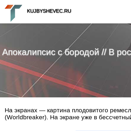
KUJBYSHEVEC.RU
Апокалипсис с бородой // В р
На экранах — картина плодовитого ремес
(Worldbreaker). На экране уже в бессчетный