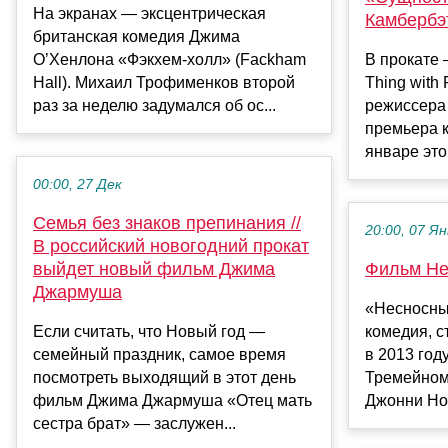
На экранах — эксцентрическая
Камбербэ
британская комедия Джима
О’Хенлона «Фэкхем-холл» (Fackham
В прокате
Hall). Михаил Трофименков второй
Thing with 
раз за неделю задумался об ос...
режиссера
премьера к
январе этог
00:00, 27 Дек
Cемья без знаков препинания //
20:00, 07 Ян
В российский новогодний прокат
выйдет новый фильм Джима
Фильм Не
Джармуша
«Несносны
Если считать, что Новый год —
комедия, с
семейный праздник, самое время
в 2013 год
посмотреть выходящий в этот день
Тремейном
фильм Джима Джармуша «Отец мать
Джонни Нок
сестра брат» — заслужен...