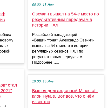
00:00, 13 Ноя
раф
Овечкин вышел на 54‑е место по
и"/
результативным передачам в
истории НХЛ
любви» —
Российский нападающий
-новому
«Вашингтона» Александр Овечкин
самых
вышел на 54‑е место в истории
ровой
регулярных сезонов НХЛ по
результативным передачам.
Подробнее…...
10:00, 15 Янв
ов" стал
-2021"
Вышел долгожданный Minecraft-
)
клон Hytale. Вот всё, что о нём
известно
ана