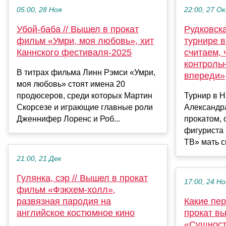
05:00, 28 Ноя
22:00, 27 О
Убой-баба // Вышел в прокат
Рудковск
фильм «Умри, моя любовь», хит
турнире 
Каннского фестиваля-2025
считаем, 
контрольн
В титрах фильма Линн Рэмси «Умри,
впереди»
моя любовь» стоят имена 20
продюсеров, среди которых Мартин
Турнир в Н
Скорсезе и играющие главные роли
Александр
Дженнифер Лоренс и Роб...
прокатом, 
фигуриста 
ТВ» мать сп
21:00, 21 Дек
Гулянка, сэр // Вышел в прокат
17:00, 24 Но
фильм «Фэкхем-холл»,
развязная пародия на
Какие пер
английское костюмное кино
прокат в
«Сущност