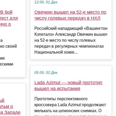
12:00, 01 Дек
"В бой
Овечкин вышел на 52‑е место по
тест для
числу голевых передач в НХЛ
ино о
Российский нападающий «Вашингтон
Кэпиталз» Александр Овечкин вышел
ва
на 52‑е место по числу голевых
ько своей
передач в регулярных чемпионатах
Национальной хокке...
ими
ескими
05:00, 02 Дек
Lada Azimut — новый прототип
вышел на испытания
Прототипы перспективного
ый
кроссовера Lada Azimut продолжают
ильм о
мелькать на шпионских снимках. О
на Западе