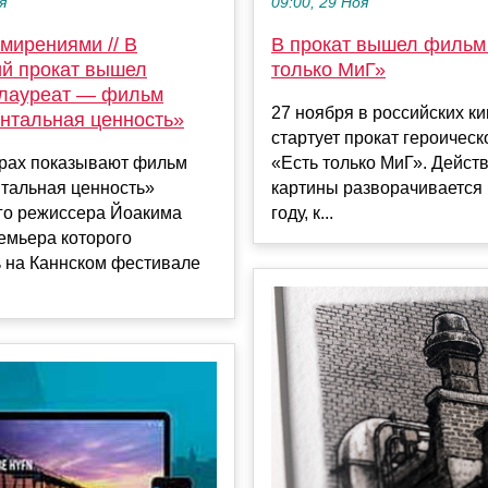
я
09:00, 29 Ноя
мирениями // В
В прокат вышел фильм
ий прокат вышел
только МиГ»
 лауреат — фильм
27 ноября в российских к
нтальная ценность»
стартует прокат героичес
трах показывают фильм
«Есть только МиГ». Дейст
тальная ценность»
картины разворачивается 
го режиссера Йоакима
году, к...
емьера которого
ь на Каннском фестивале