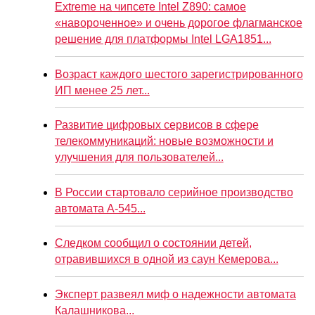
Extreme на чипсете Intel Z890: самое
«навороченное» и очень дорогое флагманское
решение для платформы Intel LGA1851...
Возраст каждого шестого зарегистрированного
ИП менее 25 лет...
Развитие цифровых сервисов в сфере
телекоммуникаций: новые возможности и
улучшения для пользователей...
В России стартовало серийное производство
автомата А-545...
Следком сообщил о состоянии детей,
отравившихся в одной из саун Кемерова...
Эксперт развеял миф о надежности автомата
Калашникова...