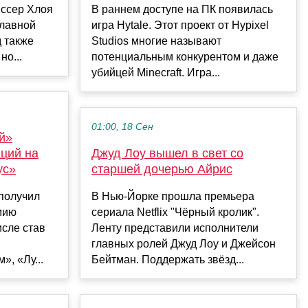
ссер Хлоя
В раннем доступе на ПК появилась
главной
игра Hytale. Этот проект от Hypixel
 также
Studios многие называют
но...
потенциальным конкурентом и даже
убийцей Minecraft. Игра...
01:00, 18 Сен
й»
ций на
Джуд Лоу вышел в свет со
ус»
старшей дочерью Айрис
получил
В Нью-Йорке прошла премьера
мию
сериала Netflix "Чёрный кролик".
исле став
Ленту представили исполнители
главных ролей Джуд Лоу и Джейсон
, «Лу...
Бейтман. Поддержать звёзд...