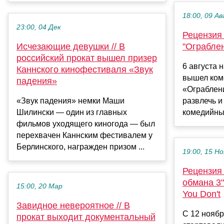
18:00, 09 Ав
23:00, 04 Дек
Рецензия
Исчезающие девушки // В
"Ограблен
российский прокат вышел призер
6 августа 
Каннского кинофестиваля «Звук
вышел ком
падения»
«Ограблени
«Звук падения» немки Маши
развлечь и
Шилински — один из главных
комедийные
фильмов уходящего киногода — был
перехвачен Каннским фестивалем у
Берлинского, награжден призом ...
19:00, 15 Но
Рецензия
обмана 3"
15:00, 20 Мар
You Don't
Завидное невероятное // В
С 12 ноябр
прокат выходит документальный