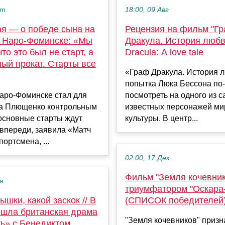
кт
18:00, 09 Авг
ая — о победе сына на
Рецензия на фильм "Г
в Наро‑Фоминске: «Мы
Дракула. История любв
что это был не старт, а
Dracula: A love tale
ый прокат. Старты все
«Граф Дракула. История 
попытка Люка Бессона по
аро‑Фоминске стал для
посмотреть на одного из 
а Плющенко контрольным
известных персонажей ми
основные старты ждут
культуры. В центр...
впереди, заявила «Матч
ортсмена, ...
02:00, 17 Дек
Фильм "Земля кочевник
я
триумфатором "Оскара
ышки, какой заскок // В
(СПИСОК победителей
ышла британская драма
"Земля кочевников" призн
ь» с Бенедиктом