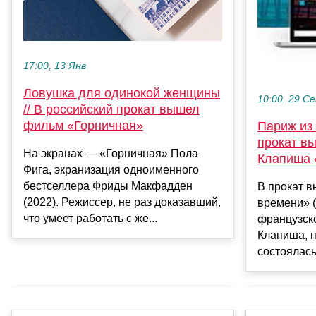
17:00, 13 Янв
Ловушка для одинокой женщины
10:00, 29 С
// В российский прокат вышел
фильм «Горничная»
Париж из 
прокат в
На экранах — «Горничная» Пола
Клапиша 
Фига, экранизация одноименного
бестселлера Фриды Макфадден
В прокат 
(2022). Режиссер, не раз доказавший,
времени» (L
что умеет работать с же...
французск
Клапиша, 
состоялась 