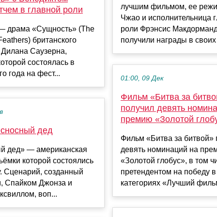
лучшим фильмом, ее режи
тчем в главной роли
Чжао и исполнительница 
 — драма «Сущность» (The
роли Фрэнсис Макдорманд
Feathers) британского
получили награды в своих 
 Дилана Саузерна,
оторой состоялась в
о года на фест...
01:00, 09 Дек
Фильм «Битва за битво
получил девять номина
в
премию «Золотой глоб
сносный дед
Фильм «Битва за битвой» 
й дед» — американская
девять номинаций на пре
ъёмки которой состоялись
«Золотой глобус», в том ч
у. Сценарий, созданный
претендентом на победу в
, Спайком Джонза и
категориях «Лучший фильм»
свиллом, воп...