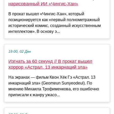
нарисованный ИИ «Чингис-Хан»
В прокат вышел «Чингис-Хан», который
позиционируется как «первый полнометражный
исторический комикс, созданный искусственным
интеллектом». В основу э...
19:00, 02 Дек
Изгнать за 60 секунд // В прокат вышел
хоррор «Астрал. 13 инкарнаций зла»
На экранах — фильм Квон Хёк Гэ «Астрал. 13
инкарнаций зла» (Geomeun Sunyeodeul). По
мнению Михаила Трофименкова, его ошибочно
приписали к жанру ужасо...