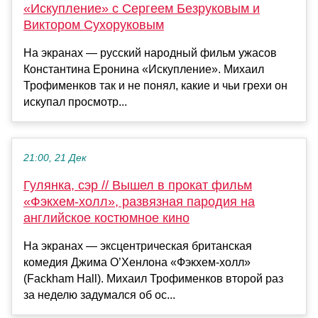
«Искупление» с Сергеем Безруковым и
Виктором Сухоруковым
На экранах — русский народный фильм ужасов
Константина Еронина «Искупление». Михаил
Трофименков так и не понял, какие и чьи грехи он
искупал просмотр...
21:00, 21 Дек
Гулянка, сэр // Вышел в прокат фильм
«Фэкхем-холл», развязная пародия на
английское костюмное кино
На экранах — эксцентрическая британская
комедия Джима О’Хенлона «Фэкхем-холл»
(Fackham Hall). Михаил Трофименков второй раз
за неделю задумался об ос...