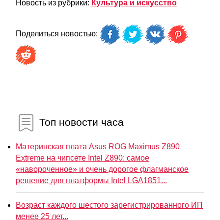
Новость из рубрики:
Культура и искусство
Поделиться новостью:
Топ новости часа
Материнская плата Asus ROG Maximus Z890
Extreme на чипсете Intel Z890: самое
«навороченное» и очень дорогое флагманское
решение для платформы Intel LGA1851...
Возраст каждого шестого зарегистрированного ИП
менее 25 лет...