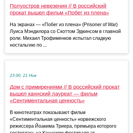
Полуостров невезения // В российский
прокат вышел фильм «Побег из плена»
На экранах — «Побег из плена» (Prisoner of War)
Луиса Мэндилора со Скоттом Эдкинсом в главной
роли. Михаил Трофименков испытал сладкую
ностальгию по ...
23:00, 21 Ноя
Дом с примирениями // В российский прокат
вышел каннский лауреат — фильм
«Сентиментальная ценность»
В кинотеатрах показывают фильм
«Сентиментальная ценность» норвежского
режиссера Йоакима Триера, премьера которого
состоялась на Каннском фестивале эт...