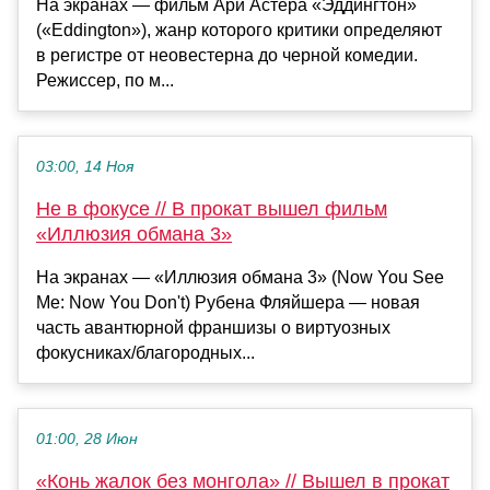
На экранах — фильм Ари Астера «Эддингтон»
(«Eddington»), жанр которого критики определяют
в регистре от неовестерна до черной комедии.
Режиссер, по м...
03:00, 14 Ноя
Не в фокусе // В прокат вышел фильм
«Иллюзия обмана 3»
На экранах — «Иллюзия обмана 3» (Now You See
Me: Now You Don't) Рубена Фляйшера — новая
часть авантюрной франшизы о виртуозных
фокусниках/благородных...
01:00, 28 Июн
«Конь жалок без монгола» // Вышел в прокат