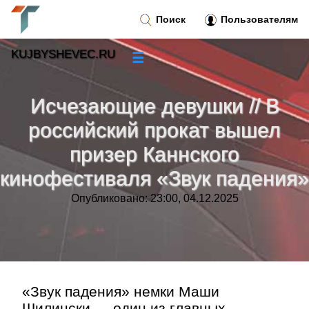
Поиск
Пользователям
KUJBYSHEVEC.RU
☰
Новости
»
Исчезающие девушки // В
Тренды новостей
»
российский прокат вышел
призер Каннского
Рубрики
»
кинофестиваля «Звук падения»
Правила
»
Опубликовано: 23:00, 04.12.2025
Контакт
»
«Звук падения» немки Маши
Шилински — один из главных