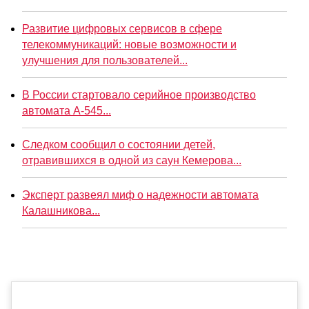
Развитие цифровых сервисов в сфере
телекоммуникаций: новые возможности и
улучшения для пользователей...
В России стартовало серийное производство
автомата А-545...
Следком сообщил о состоянии детей,
отравившихся в одной из саун Кемерова...
Эксперт развеял миф о надежности автомата
Калашникова...