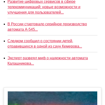
Развитие цифровых сервисов в сфере
телекоммуникаций: новые возможности и
улучшения для пользователей...
В России стартовало серийное производство
автомата А-545...
Следком сообщил о состоянии детей,
отравившихся в одной из саун Кемерова...
Эксперт развеял миф о надежности автомата
Калашникова...