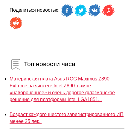
Поделиться новостью:
Топ новости часа
Материнская плата Asus ROG Maximus Z890
Extreme на чипсете Intel Z890: самое
«навороченное» и очень дорогое флагманское
решение для платформы Intel LGA1851...
Возраст каждого шестого зарегистрированного ИП
менее 25 лет...