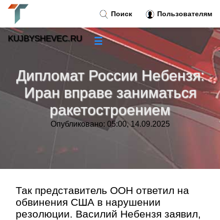
Поиск
Пользователям
KUJBYSHEVEC.RU
☰
Новости
»
Дипломат России Небензя:
Тренды новостей
»
Иран вправе заниматься
ракетостроением
Рубрики
»
Опубликовано: 05:00, 14.09.2025
Правила
»
Контакт
»
Так представитель ООН ответил на
обвинения США в нарушении
резолюции. Василий Небензя заявил,