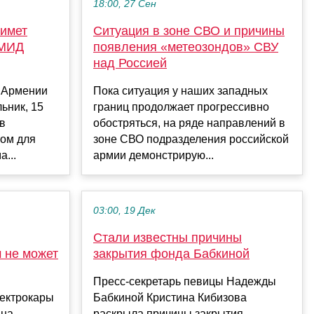
18:00, 27 Сен
имет
Ситуация в зоне СВО и причины
 МИД
появления «метеозондов» СВУ
над Россией
 Армении
Пока ситуация у наших западных
ьник, 15
границ продолжает прогрессивно
 в
обостряться, на ряде направлений в
том для
зоне СВО подразделения российской
а...
армии демонстрирую...
03:00, 19 Дек
Стали известны причины
м не может
закрытия фонда Бабкиной
Пресс-секретарь певицы Надежды
ектрокары
Бабкиной Кристина Кибизова
 на
раскрыла причины закрытия