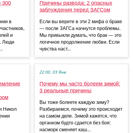
 300
Причины развода: 2 опасных
заблуждения перед ЗАГСом
нии в
Если вы верите в эти 2 мифа о браке
участников,
— после ЗАГСа начнутся проблемы.
лей и
Мы привыкли думать, что брак — это
. Люди
логичное продолжение любви. Если
..
чувства наст...
22:00, 03 Янв
емление
Почему мы часто болеем зимой:
3 реальные причины
ром
Вы тоже болеете каждую зиму?
и Никол
Разбираемся, почему это происходит
ении
на самом деле. Зимой кажется, что
организм будто сдается без боя:
насморк сменяет каш...