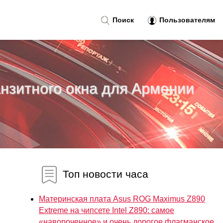
Поиск
Пользователям
нзитного окна для Армении
Топ новости часа
Материнская плата Asus ROG Maximus Z890
Extreme на чипсете Intel Z890: самое
«навороченное» и очень дорогое флагманское