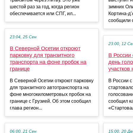
шестой раз за год, когда регион
зимних Оли
обеспечивается или СПГ, ил...
Кортина-д’
сообщили о
23:04, 25 Сен
23:00, 12 С
В Северной Осетии откроют
парковку для транзитного
В России
транспорта на фоне пробок на
день голо
границе
участков 
В Северной Осетии откроют парковку
В России с
для транзитного автотранспорта на
стартовал
фоне многокилометровых пробок на
голосовани
границе с Грузией. Об этом сообщил
сообщил ка
глава регион...
«Стартовал
06:00, 21 Сен
15:00, 20 Де