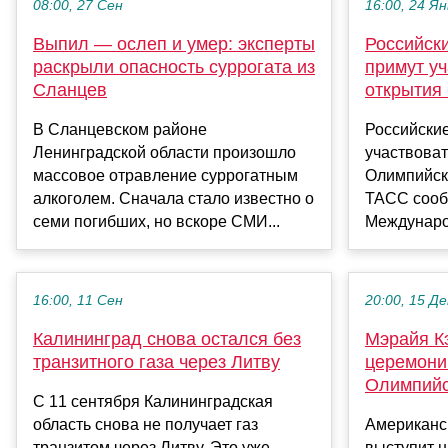
08:00, 27 Сен
16:00, 24 Ян
Выпил — ослеп и умер: эксперты
Российск
раскрыли опасность суррогата из
примут у
Сланцев
открытия
В Сланцевском районе
Российские
Ленинградской области произошло
участвоват
массовое отравление суррогатным
Олимпийски
алкоголем. Сначала стало известно о
ТАСС сооб
семи погибших, но вскоре СМИ...
Междунаро
16:00, 11 Сен
20:00, 15 Де
Калининград снова остался без
Мэрайя К
транзитного газа через Литву
церемони
Олимпийс
С 11 сентября Калининградская
область снова не получает газ
Американс
транзитом через Литву. Это уже
выступит 