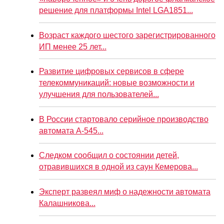
решение для платформы Intel LGA1851...
Возраст каждого шестого зарегистрированного
ИП менее 25 лет...
Развитие цифровых сервисов в сфере
телекоммуникаций: новые возможности и
улучшения для пользователей...
В России стартовало серийное производство
автомата А-545...
Следком сообщил о состоянии детей,
отравившихся в одной из саун Кемерова...
Эксперт развеял миф о надежности автомата
Калашникова...