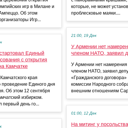
мпийских игр в Милане и
которые, не может устано
Ампеццо. Об этом
проблесковые маяки....
рганизаторы Игр...
21:00, 19 Дек
ен
У Армении нет намерен
 стартовал Единый
членом НАТО, заявил д
сования с открытия
У Армении нет намерения 
на Камчатке
членом НАТО, заявил депу
 Камчатского края
«Гражданского договора» 
о проведение Единого дня
комиссии Народного собр
я. Об этом 12 сентября
внешним отношениям Сарк
мчатский избирком.
 первый день го...
01:00, 12 Дек
На митинг у посольств
к