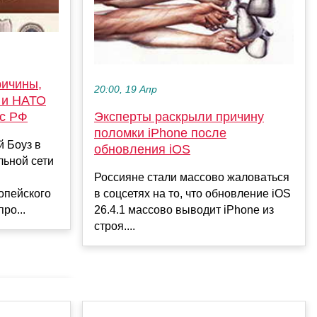
ричины,
20:00, 19 Апр
 и НАТО
 с РФ
Эксперты раскрыли причину
поломки iPhone после
 Боуз в
обновления iOS
льной сети
Россияне стали массово жаловаться
опейского
в соцсетях на то, что обновление iOS
ро...
26.4.1 массово выводит iPhone из
строя....