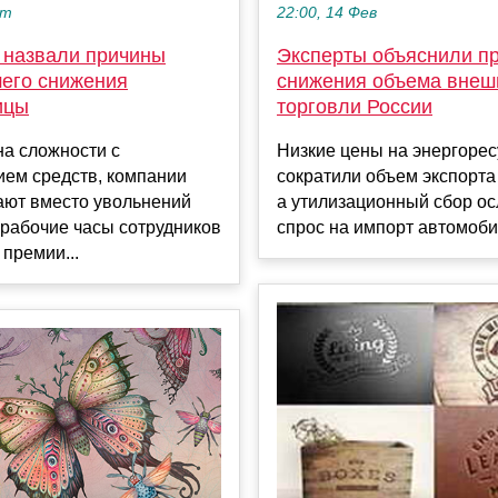
22:00, 14 Фев
кт
Эксперты объяснили п
 назвали причины
снижения объема внеш
его снижения
торговли России
ицы
Низкие цены на энергоре
на сложности с
сократили объем экспорта 
ием средств, компании
а утилизационный сбор о
ают вместо увольнений
спрос на импорт автомобил
рабочие часы сотрудников
 премии...