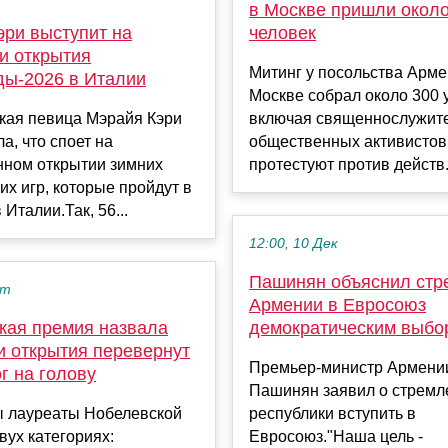
в Москве пришли около
эри выступит на
человек
и открытия
Митинг у посольства Арме
ы-2026 в Италии
Москве собрал около 300 
кая певица Мэрайя Кэри
включая священнослужите
а, что споет на
общественных активистов
нном открытии зимних
протестуют против действ.
х игр, которые пройдут в
 Италии.Так, 56...
12:00, 10 Дек
Пашинян объяснил стр
кт
Армении в Евросоюз
кая премия назвала
демократическим выбо
и открытия перевернут
Премьер-министр Армени
ог на голову
Пашинян заявил о стремл
 лауреаты Нобелевской
республики вступить в
вух категориях:
Евросоюз."Наша цель -