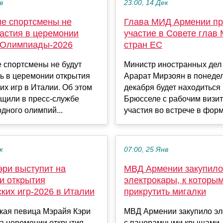
в
23:00, 14 Дек
ие спортсмены не
Глава МИД Армении пр
частия в церемонии
участие в Совете глав
 Олимпиады-2026
стран ЕС
 спортсмены не будут
Министр иностранных дел
ь в церемонии открытия
Арарат Мирзоян в понедел
х игр в Италии. Об этом
декабря будет находиться
щили в пресс-службе
Брюсселе с рабочим визи
дного олимпий...
участия во встрече в форм
к
07:00, 25 Янв
эри выступит на
МВД Армении закупило
и открытия
электрокары, к которы
ких игр-2026 в Италии
прикрутить мигалки
кая певица Мэрайя Кэри
МВД Армении закупило эл
на церемонии открытия
с панорамными крышами,