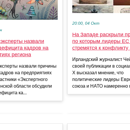
20:00, 04 Окт
ен
На Западе раскрыли п
 эксперты назвали
по которым лидеры ЕС
дефицита кадров на
стремятся к конфликту
тиях региона
Ирландский журналист Чей
эксперты назвали причины
своей публикации в социа
кадров на предприятиях
X высказал мнение, что
астники «Экспертного
политические лидеры Евр
нской области обсудили
союза и НАТО намеренно п
фицита ка...