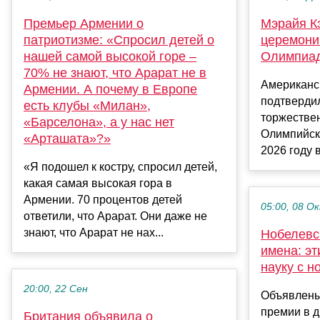
Премьер Армении о
Мэрайя К
патриотизме: «Спросил детей о
церемони
нашей самой высокой горе –
Олимпиад
70% не знают, что Арарат не в
Американс
Армении. А почему в Европе
подтвердил
есть клубы «Милан»,
торжестве
«Барселона», а у нас нет
Олимпийски
«Арташата»?»
2026 году в
«Я подошел к костру, спросил детей,
какая самая высокая гора в
Армении. 70 процентов детей
05:00, 08 О
ответили, что Арарат. Они даже не
знают, что Арарат не нах...
Нобелевс
имена: эт
науку с н
20:00, 22 Сен
Объявлены
премии в д
Британия объявила о