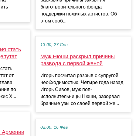
вить
благотворительного фонда
поддержки пожилых артистов. Об
этом сооб...
13:00, 27 Сен
ия стать
епутат
Муж Нюши раскрыл причины
развода с первой женой
стать
тат от
Игорь посчитал разрыв с супругой
глава
необходимостью. Четыре года назад
ания по
Игорь Сивов, муж поп-
ис Х...
исполнительницы Нюши, разорвал
брачные узы со своей первой же...
02:00, 16 Фев
а Армении