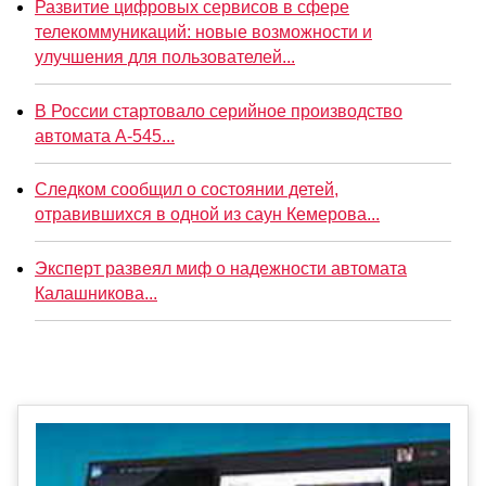
Развитие цифровых сервисов в сфере
телекоммуникаций: новые возможности и
улучшения для пользователей...
В России стартовало серийное производство
автомата А-545...
Следком сообщил о состоянии детей,
отравившихся в одной из саун Кемерова...
Эксперт развеял миф о надежности автомата
Калашникова...