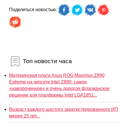
Поделиться новостью:
Топ новости часа
Материнская плата Asus ROG Maximus Z890
Extreme на чипсете Intel Z890: самое
«навороченное» и очень дорогое флагманское
решение для платформы Intel LGA1851...
Возраст каждого шестого зарегистрированного ИП
менее 25 лет...