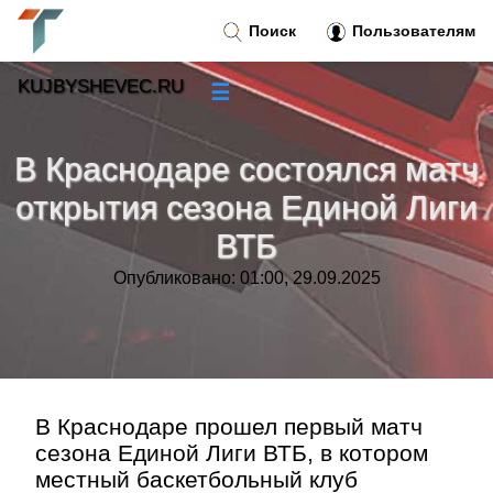
Поиск
Пользователям
KUJBYSHEVEC.RU
☰
Новости
»
В Краснодаре состоялся матч
Тренды новостей
»
открытия сезона Единой Лиги
ВТБ
Рубрики
»
Опубликовано: 01:00, 29.09.2025
Правила
»
Контакт
»
В Краснодаре прошел первый матч
сезона Единой Лиги ВТБ, в котором
местный баскетбольный клуб