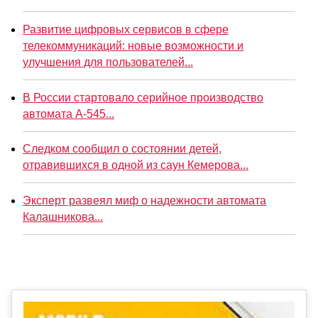
Развитие цифровых сервисов в сфере
телекоммуникаций: новые возможности и
улучшения для пользователей...
В России стартовало серийное производство
автомата А-545...
Следком сообщил о состоянии детей,
отравившихся в одной из саун Кемерова...
Эксперт развеял миф о надежности автомата
Калашникова...