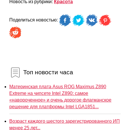
Новость из рубрики:
Красота
Поделиться новостью:
Топ новости часа
Материнская плата Asus ROG Maximus Z890
Extreme на чипсете Intel Z890: самое
«навороченное» и очень дорогое флагманское
решение для платформы Intel LGA1851...
Возраст каждого шестого зарегистрированного ИП
менее 25 лет...