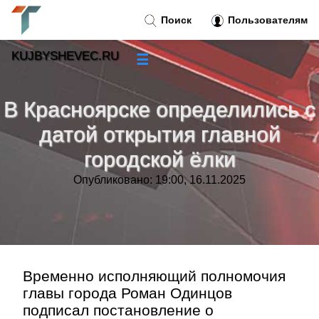
Поиск
Пользователям
KUJBYSHEVEC.RU
☰
Новости
»
В Красноярске определились с
Тренды новостей
»
датой открытия главной
городской ёлки
Рубрики
»
Опубликовано: 19:00, 16.11.2025
Правила
»
Контакт
»
Временно исполняющий полномочия
главы города Роман Одинцов
подписал постановление о