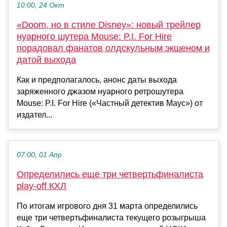
10:00, 24 Окт
«Doom, но в стиле Disney»: новый трейлер
нуарного шутера Mouse: P.I. For Hire
порадовал фанатов олдскульным экшеном и
датой выхода
Как и предполагалось, анонс даты выхода
заряженного джазом нуарного ретрошутера
Mouse: P.I. For Hire («Частный детектив Маус») от
издател...
07:00, 01 Апр
Определились еще три четвертьфиналиста
play-off КХЛ
По итогам игрового дня 31 марта определились
еще три четвертьфиналиста текущего розыгрыша