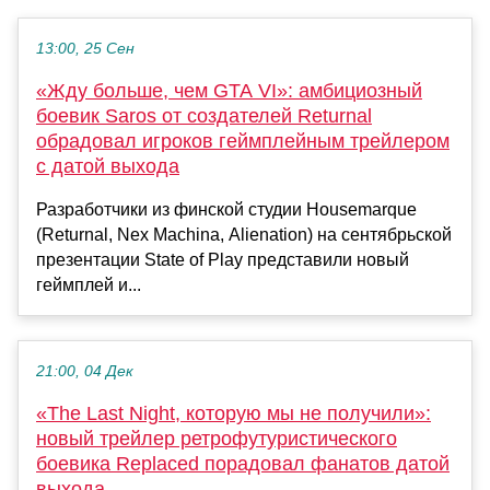
13:00, 25 Сен
«Жду больше, чем GTA VI»: амбициозный
боевик Saros от создателей Returnal
обрадовал игроков геймплейным трейлером
с датой выхода
Разработчики из финской студии Housemarque
(Returnal, Nex Machina, Alienation) на сентябрьской
презентации State of Play представили новый
геймплей и...
21:00, 04 Дек
«The Last Night, которую мы не получили»:
новый трейлер ретрофутуристического
боевика Replaced порадовал фанатов датой
выхода