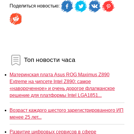
Поделиться новостью:
Топ новости часа
Материнская плата Asus ROG Maximus Z890
Extreme на чипсете Intel Z890: самое
«навороченное» и очень дорогое флагманское
решение для платформы Intel LGA1851...
Возраст каждого шестого зарегистрированного ИП
менее 25 лет...
Развитие цифровых сервисов в сфере