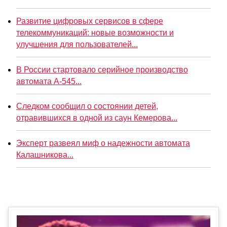
Развитие цифровых сервисов в сфере
телекоммуникаций: новые возможности и
улучшения для пользователей...
В России стартовало серийное производство
автомата А-545...
Следком сообщил о состоянии детей,
отравившихся в одной из саун Кемерова...
Эксперт развеял миф о надежности автомата
Калашникова...