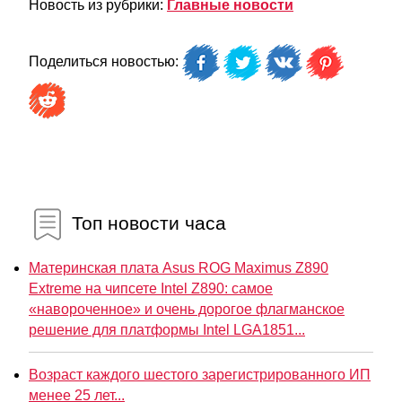
Новость из рубрики:
Главные новости
Поделиться новостью:
Топ новости часа
Материнская плата Asus ROG Maximus Z890
Extreme на чипсете Intel Z890: самое
«навороченное» и очень дорогое флагманское
решение для платформы Intel LGA1851...
Возраст каждого шестого зарегистрированного ИП
менее 25 лет...