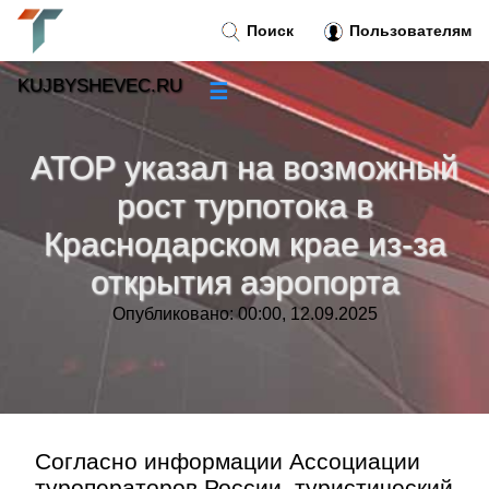
Поиск
Пользователям
KUJBYSHEVEC.RU
☰
Новости
»
АТОР указал на возможный
Тренды новостей
»
рост турпотока в
Краснодарском крае из-за
Рубрики
»
открытия аэропорта
Правила
»
Опубликовано: 00:00, 12.09.2025
Контакт
»
Согласно информации Ассоциации
туроператоров России, туристический