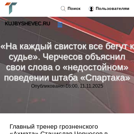
Поиск
Пользователям
KUJBYSHEVEC.RU
☰
Новости
»
«На каждый свисток все бегут к
Тренды новостей
»
судье». Черчесов объяснил
свои слова о «недостойном»
Рубрики
»
поведении штаба «Спартака»
Правила
»
Опубликовано: 16:00, 11.11.2025
Контакт
»
Главный тренер грозненского
«Ахмата» Станислав Черчесов в