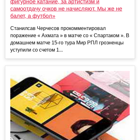
фигурное катание, за артистизм и
самоотдачу очков не начисляют. Мы же не
балет, а футбол»
Станилсав Черчесов прокомментировал
поражение « Ахмата » в матче со « Спартаком ». В
домашнем матче 15-го тура Мир РПЛ грозненцы
уступили со счетом 1...