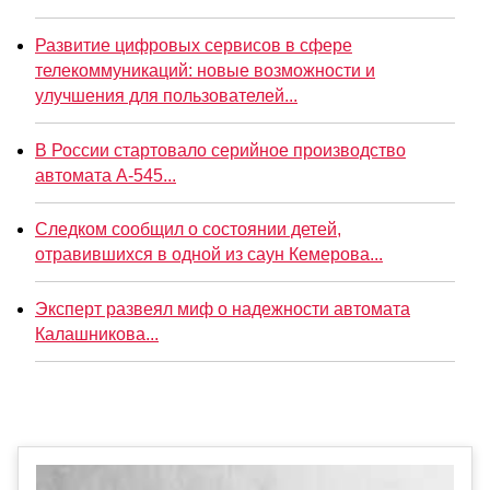
Развитие цифровых сервисов в сфере
телекоммуникаций: новые возможности и
улучшения для пользователей...
В России стартовало серийное производство
автомата А-545...
Следком сообщил о состоянии детей,
отравившихся в одной из саун Кемерова...
Эксперт развеял миф о надежности автомата
Калашникова...