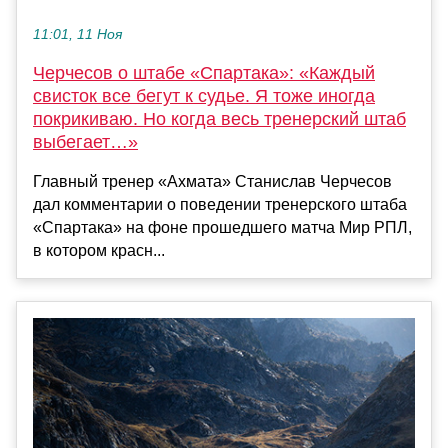
11:01, 11 Ноя
Черчесов о штабе «Спартака»: «Каждый
свисток все бегут к судье. Я тоже иногда
покрикиваю. Но когда весь тренерский штаб
выбегает…»
Главный тренер «Ахмата» Станислав Черчесов
дал комментарии о поведении тренерского штаба
«Спартака» на фоне прошедшего матча Мир РПЛ,
в котором красн...