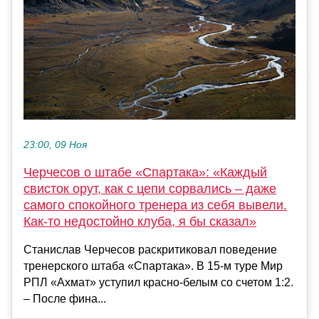
23:00, 09 Ноя
Черчесов о штабе «Спартака»: «Каждый
свисток орут, как с цепи сорвались – даже
самого спокойного тренера из себя вывели.
Как-то недостойно клуба, я бы сказал»
Станислав Черчесов раскритиковал поведение
тренерского штаба «Спартака». В 15-м туре Мир
РПЛ «Ахмат» уступил красно-белым со счетом 1:2.
– После фина...