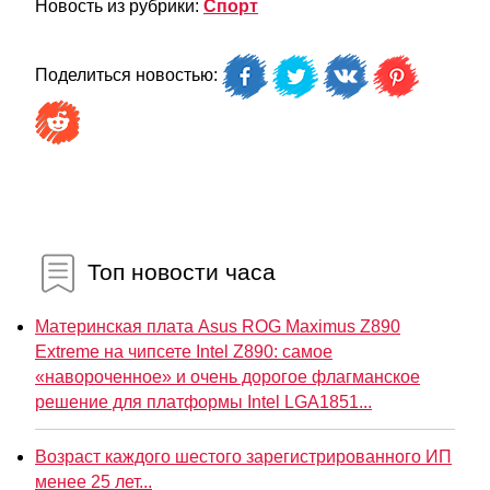
Новость из рубрики:
Спорт
Поделиться новостью:
Топ новости часа
Материнская плата Asus ROG Maximus Z890
Extreme на чипсете Intel Z890: самое
«навороченное» и очень дорогое флагманское
решение для платформы Intel LGA1851...
Возраст каждого шестого зарегистрированного ИП
менее 25 лет...