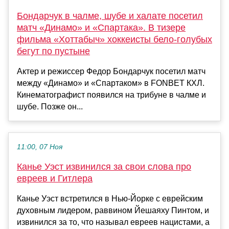
Бондарчук в чалме, шубе и халате посетил
матч «Динамо» и «Спартака». В тизере
фильма «Хоттабыч» хоккеисты бело-голубых
бегут по пустыне
Актер и режиссер Федор Бондарчук посетил матч
между «Динамо» и «Спартаком» в FONBET КХЛ.
Кинематографист появился на трибуне в чалме и
шубе. Позже он...
11:00, 07 Ноя
Канье Уэст извинился за свои слова про
евреев и Гитлера
Канье Уэст встретился в Нью-Йорке с еврейским
духовным лидером, раввином Йешаяху Пинтом, и
извинился за то, что называл евреев нацистами, а