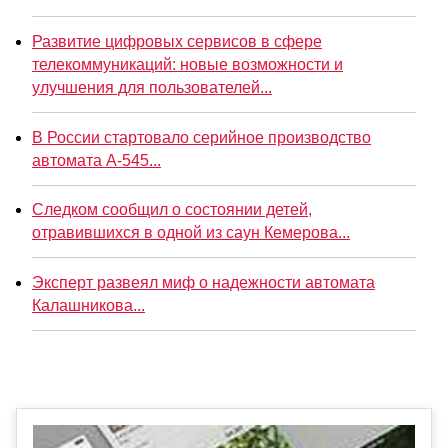
Развитие цифровых сервисов в сфере
телекоммуникаций: новые возможности и
улучшения для пользователей...
В России стартовало серийное производство
автомата А-545...
Следком сообщил о состоянии детей,
отравившихся в одной из саун Кемерова...
Эксперт развеял миф о надежности автомата
Калашникова...