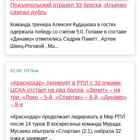
Подъяпольский отразил 33 броска, Ильенко
сделал дубль
Команда тренера Алексея Кудашова в гостях
одержала победу со счетом 5:0. Голами в составе
«Динамо» отметились Седрик Пакетт , Артем
Швец-Роговой , Ма...
01:00, 03 Ноя
«Краснодар» лидирует в РПЛ с 32 очками,
ЦСКА отстает на два балла, «Зенит» – на
три. «Локо – 5-й, «Спартак» – 6-й, «Динамо»
– 8-е
«Краснодар» продолжает лидировать в Мир РПЛ
после 14 туров В воскресенье команда Мурада
Мусаева обыграла «Спартак» (2:1), набрала 32
очка и занимает ...