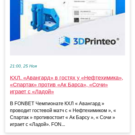
21:00, 25 Ноя
КХЛ. «Авангард» в гостях у «Нефтехимика»,
«Спартак» против «Ак Барса», «Сочи»
играет с «Ладой»
В FONBET Чемпионате КХЛ « Авангард »
проводит гостевой матч с « Нефтехимиком », «
Спартак » противостоит « Ак Барсу », « Сочи »
играет с «Ладой». FON...