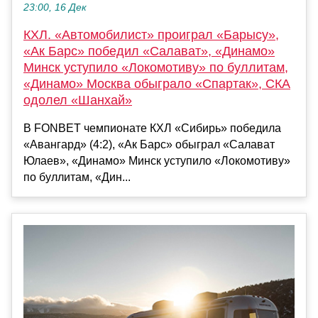
23:00, 16 Дек
КХЛ. «Автомобилист» проиграл «Барысу»,
«Ак Барс» победил «Салават», «Динамо»
Минск уступило «Локомотиву» по буллитам,
«Динамо» Москва обыграло «Спартак», СКА
одолел «Шанхай»
В FONBET чемпионате КХЛ «Сибирь» победила
«Авангард» (4:2), «Ак Барс» обыграл «Салават
Юлаев», «Динамо» Минск уступило «Локомотиву»
по буллитам, «Дин...