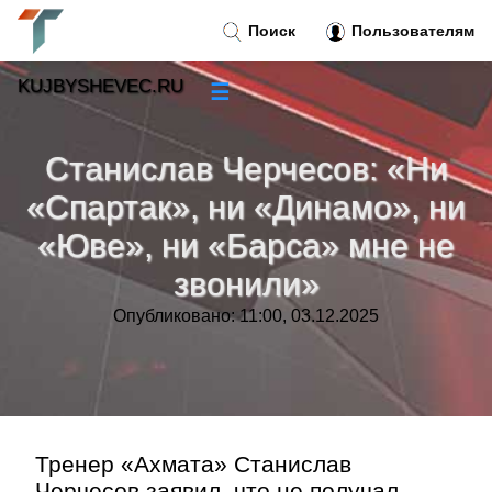
Поиск
Пользователям
KUJBYSHEVEC.RU
☰
Новости
»
Станислав Черчесов: «Ни
Тренды новостей
»
«Спартак», ни «Динамо», ни
«Юве», ни «Барса» мне не
Рубрики
»
звонили»
Правила
»
Опубликовано: 11:00, 03.12.2025
Контакт
»
Тренер «Ахмата» Станислав
Черчесов заявил, что не получал