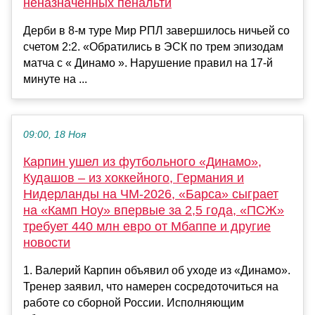
неназначенных пенальти
Дерби в 8-м туре Мир РПЛ завершилось ничьей со
счетом 2:2. «Обратились в ЭСК по трем эпизодам
матча с « Динамо ». Нарушение правил на 17-й
минуте на ...
09:00, 18 Ноя
Карпин ушел из футбольного «Динамо»,
Кудашов – из хоккейного, Германия и
Нидерланды на ЧМ-2026, «Барса» сыграет
на «Камп Ноу» впервые за 2,5 года, «ПСЖ»
требует 440 млн евро от Мбаппе и другие
новости
1. Валерий Карпин объявил об уходе из «Динамо».
Тренер заявил, что намерен сосредоточиться на
работе со сборной России. Исполняющим