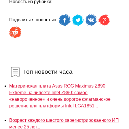
Новость из рубрики:
Поделиться новостью:
Топ новости часа
Материнская плата Asus ROG Maximus Z890
Extreme на чипсете Intel Z890: самое
«навороченное» и очень дорогое флагманское
решение для платформы Intel LGA1851...
Возраст каждого шестого зарегистрированного ИП
менее 25 лет...