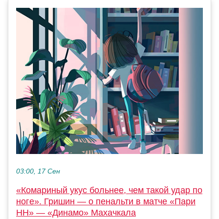
03:00, 17 Сен
«Комариный укус больнее, чем такой удар по
ноге». Гришин — о пенальти в матче «Пари
НН» — «Динамо» Махачкала