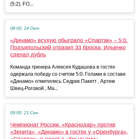
(5:2). FO...
08:00, 24 Окт
«Динамо» всухую обыграло «Спартак» – 5:0.
Подъяпольский отразил 33 броска, Ильенко
сделал дубль
Команда тренера Алексея Кудашова в гостях
одержала победу со счетом 5:0. Голами в составе
«Динамо» отметились Седрик Пакетт , Артем
Швец-Роговой , Ма...
09:00, 21 Сен
Чемпионат России. «Краснодар» против
«Зенита», «Динамо» в гостях у «Оренбурга»,