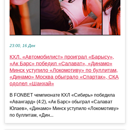
23:00, 16 Дек
КХЛ. «Автомобилист» проиграл «Барысу»,
«Ак Барс» победил «Салават», «Динамо»
Минск уступило «Локомотиву» по буллитам,
«Динамо» Москва обыграло «Спартак», СКА
одолел «Шанхай»
В FONBET чемпионате КХЛ «Сибирь» победила
«Авангард» (4:2), «Ак Барс» обыграл «Салават
Юлаев», «Динамо» Минск уступило «Локомотиву»
по буллитам, «Дин...