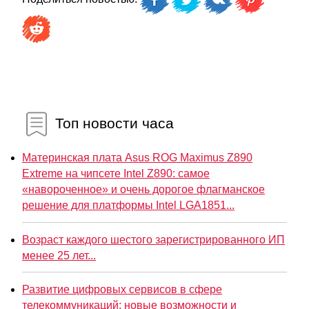
Топ новости часа
Материнская плата Asus ROG Maximus Z890
Extreme на чипсете Intel Z890: самое
«навороченное» и очень дорогое флагманское
решение для платформы Intel LGA1851...
Возраст каждого шестого зарегистрированного ИП
менее 25 лет...
Развитие цифровых сервисов в сфере
телекоммуникаций: новые возможности и