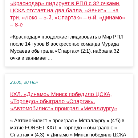
«Краснодар» лидирует в РПЛ с 32 очками,
ЦСКА отстает на два балла, «Зенит» – на
три. «Локо – 5-й, «Спартак» – 6-й, «Динамо»
– 8-е
«Краснодар» продолжает лидировать в Мир РПЛ
после 14 туров В воскресенье команда Мурада
Мусаева обыграла «Спартак» (2:1), набрала 32
очка и занимает ...
23:00, 20 Ноя
КХЛ. «Динамо» Минск победило ЦСКА,
«Торпедо» обыграло «Спартак»,
«Автомобилист» проиграл «Металлургу»
« Автомобилист » проиграл « Металлургу » (4:5) в
матче FONBET КХЛ, « Торпедо » обыграло с «
Спартак » (4:3), « Динамо » Минск победило ЦСКА