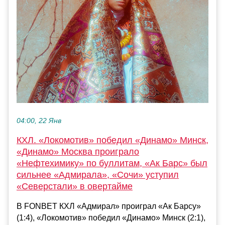
04:00, 22 Янв
КХЛ. «Локомотив» победил «Динамо» Минск,
«Динамо» Москва проиграло
«Нефтехимику» по буллитам, «Ак Барс» был
сильнее «Адмирала», «Сочи» уступил
«Северстали» в овертайме
В FONBET КХЛ «Адмирал» проиграл «Ак Барсу»
(1:4), «Локомотив» победил «Динамо» Минск (2:1),