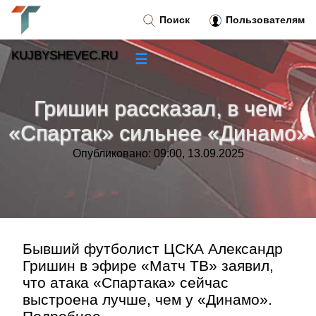
Поиск
Пользователям
KUJBYSHEVEC.RU
☰
Новости
»
Гришин рассказал, в чем
Тренды новостей
»
«Спартак» сильнее «Динамо»
Опубликовано: 09:00, 13.09.2025
Рубрики
»
Правила
»
Контакт
»
Бывший футболист ЦСКА Александр
Гришин в эфире «Матч ТВ» заявил,
что атака «Спартака» сейчас
выстроена лучше, чем у «Динамо».