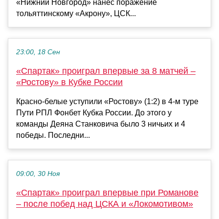
«Нижний Новгород» нанес поражение
тольяттинскому «Акрону», ЦСК...
23:00, 18 Сен
«Спартак» проиграл впервые за 8 матчей –
«Ростову» в Кубке России
Красно-белые уступили «Ростову» (1:2) в 4-м туре
Пути РПЛ Фонбет Кубка России. До этого у
команды Деяна Станковича было 3 ничьих и 4
победы. Последни...
09:00, 30 Ноя
«Спартак» проиграл впервые при Романове
– после побед над ЦСКА и «Локомотивом»