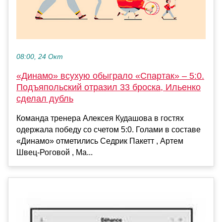
08:00, 24 Окт
«Динамо» всухую обыграло «Спартак» – 5:0.
Подъяпольский отразил 33 броска, Ильенко
сделал дубль
Команда тренера Алексея Кудашова в гостях
одержала победу со счетом 5:0. Голами в составе
«Динамо» отметились Седрик Пакетт , Артем
Швец-Роговой , Ма...