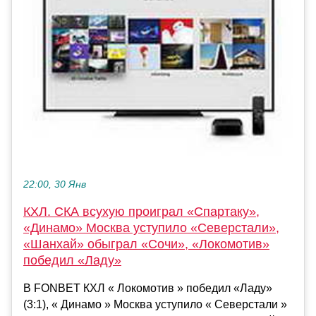
22:00, 30 Янв
КХЛ. СКА всухую проиграл «Спартаку»,
«Динамо» Москва уступило «Северстали»,
«Шанхай» обыграл «Сочи», «Локомотив»
победил «Ладу»
В FONBET КХЛ « Локомотив » победил «Ладу»
(3:1), « Динамо » Москва уступило « Северстали »