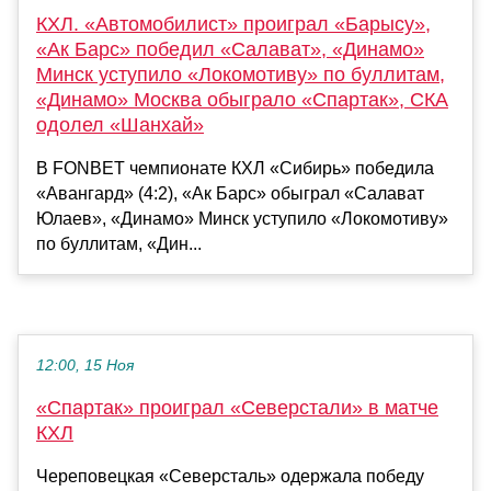
КХЛ. «Автомобилист» проиграл «Барысу»,
«Ак Барс» победил «Салават», «Динамо»
Минск уступило «Локомотиву» по буллитам,
«Динамо» Москва обыграло «Спартак», СКА
одолел «Шанхай»
В FONBET чемпионате КХЛ «Сибирь» победила
«Авангард» (4:2), «Ак Барс» обыграл «Салават
Юлаев», «Динамо» Минск уступило «Локомотиву»
по буллитам, «Дин...
12:00, 15 Ноя
«Спартак» проиграл «Северстали» в матче
КХЛ
Череповецкая «Северсталь» одержала победу