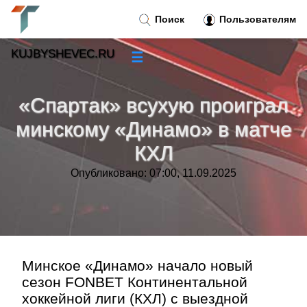
Поиск
Пользователям
KUJBYSHEVEC.RU
☰
Новости
»
«Спартак» всухую проиграл
Тренды новостей
»
минскому «Динамо» в матче
КХЛ
Рубрики
»
Опубликовано: 07:00, 11.09.2025
Правила
»
Контакт
»
Минское «Динамо» начало новый
сезон FONBET Континентальной
хоккейной лиги (КХЛ) с выездной