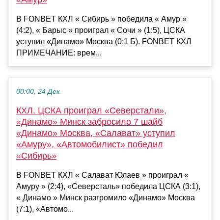
В FONBET КХЛ « Сибирь » победила « Амур »
(4:2), « Барыс » проиграл « Сочи » (1:5), ЦСКА
уступил «Динамо» Москва (0:1 Б). FONBET КХЛ
ПРИМЕЧАНИЕ: врем...
00:00, 24 Дек
КХЛ. ЦСКА проиграл «Северстали»,
«Динамо» Минск забросило 7 шайб
«Динамо» Москва, «Салават» уступил
«Амуру», «Автомобилист» победил
«Сибирь»
В FONBET КХЛ « Салават Юлаев » проиграл «
Амуру » (2:4), «Северсталь» победила ЦСКА (3:1),
« Динамо » Минск разгромило «Динамо» Москва
(7:1), «Автомо...