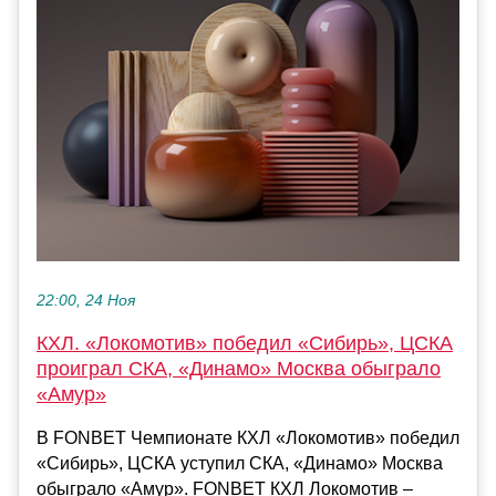
22:00, 24 Ноя
КХЛ. «Локомотив» победил «Сибирь», ЦСКА
проиграл СКА, «Динамо» Москва обыграло
«Амур»
В FONBET Чемпионате КХЛ «Локомотив» победил
«Сибирь», ЦСКА уступил СКА, «Динамо» Москва
обыграло «Амур». FONBET КХЛ Локомотив –