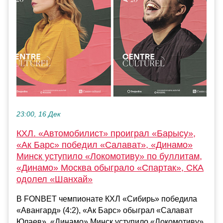
23:00, 16 Дек
КХЛ. «Автомобилист» проиграл «Барысу»,
«Ак Барс» победил «Салават», «Динамо»
Минск уступило «Локомотиву» по буллитам,
«Динамо» Москва обыграло «Спартак», СКА
одолел «Шанхай»
В FONBET чемпионате КХЛ «Сибирь» победила
«Авангард» (4:2), «Ак Барс» обыграл «Салават
Юлаев», «Динамо» Минск уступило «Локомотиву»