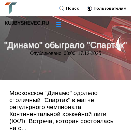
Поиск
Пользователям
KUJBYSHEVEC.RU
☰
Новости
»
"Динамо" обыграло "Спартак"
Тренды новостей
»
Опубликовано: 03:00, 17.12.2025
Рубрики
»
Правила
»
Московское "Динамо" одолело
столичный "Спартак" в матче
Контакт
»
регулярного чемпионата
Континентальной хоккейной лиги
(КХЛ). Встреча, которая состоялась
на с...