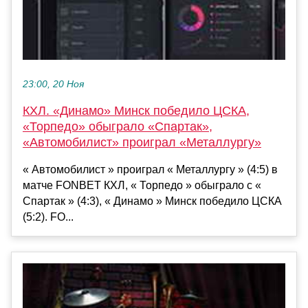
23:00, 20 Ноя
КХЛ. «Динамо» Минск победило ЦСКА,
«Торпедо» обыграло «Спартак»,
«Автомобилист» проиграл «Металлургу»
« Автомобилист » проиграл « Металлургу » (4:5) в
матче FONBET КХЛ, « Торпедо » обыграло с «
Спартак » (4:3), « Динамо » Минск победило ЦСКА
(5:2). FO...