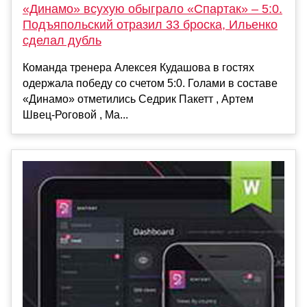
«Динамо» всухую обыграло «Спартак» – 5:0.
Подъяпольский отразил 33 броска, Ильенко
сделал дубль
Команда тренера Алексея Кудашова в гостях
одержала победу со счетом 5:0. Голами в составе
«Динамо» отметились Седрик Пакетт , Артем
Швец-Роговой , Ма...