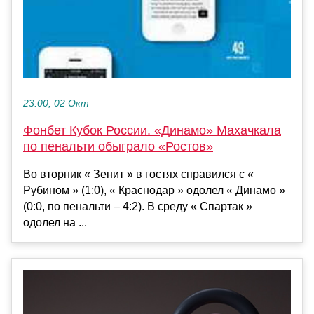
23:00, 02 Окт
Фонбет Кубок России. «Динамо» Махачкала
по пенальти обыграло «Ростов»
Во вторник « Зенит » в гостях справился с «
Рубином » (1:0), « Краснодар » одолел « Динамо »
(0:0, по пенальти – 4:2). В среду « Спартак »
одолел на ...