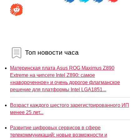
Топ новости часа
Материнская плата Asus ROG Maximus Z890
Extreme на чипсете Intel Z890: самое
«навороченное» и очень дорогое флагманское
решение для платформы Intel LGA1851...
Возраст каждого шестого зарегистрированного ИП
менее 25 лет...
Развитие цифровых сервисов в сфере
телекоммуникаций: новые возможности и