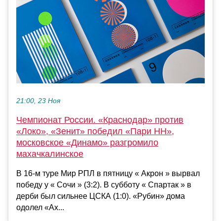
21:00, 23 Ноя
Чемпионат России. «Краснодар» против
«Локо», «Зенит» победил «Пари НН»,
московское «Динамо» разгромило
махачкалинское
В 16-м туре Мир РПЛ в пятницу « Акрон » вырвал
победу у « Сочи » (3:2). В субботу « Спартак » в
дерби был сильнее ЦСКА (1:0). «Рубин» дома
одолел «Ах...