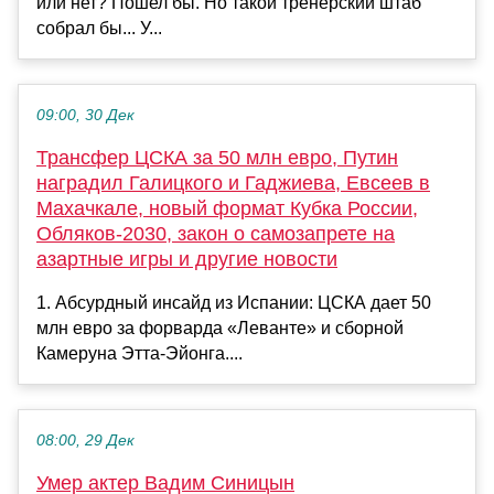
или нет? Пошел бы. Но такой тренерский штаб
собрал бы... У...
09:00, 30 Дек
Трансфер ЦСКА за 50 млн евро, Путин
наградил Галицкого и Гаджиева, Евсеев в
Махачкале, новый формат Кубка России,
Обляков-2030, закон о самозапрете на
азартные игры и другие новости
1. Абсурдный инсайд из Испании: ЦСКА дает 50
млн евро за форварда «Леванте» и сборной
Камеруна Этта-Эйонга....
08:00, 29 Дек
Умер актер Вадим Синицын