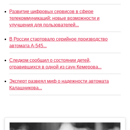
Развитие цифровых сервисов в сфере
телекоммуникаций: новые возможности и
улучшения для пользователей...
В России стартовало серийное производство
автомата А-545...
Следком сообщил о состоянии детей,
отравившихся в одной из саун Кемерова...
Эксперт развеял миф о надежности автомата
Калашникова...