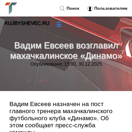
Поиск
Пользователям
KUJBYSHEVEC.RU
☰
Новости
»
Вадим Евсеев возглавил
Тренды новостей
»
махачкалинское «Динамо»
Опубликовано: 15:00, 30.12.2025
Рубрики
»
Правила
»
Контакт
»
Вадим Евсеев назначен на пост
главного тренера махачкалинского
футбольного клуба «Динамо». Об
этом сообщает пресс-служба