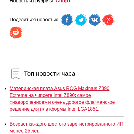
Новость из рубрики:
Спорт
Поделиться новостью:
Топ новости часа
Материнская плата Asus ROG Maximus Z890
Extreme на чипсете Intel Z890: самое
«навороченное» и очень дорогое флагманское
решение для платформы Intel LGA1851...
Возраст каждого шестого зарегистрированного ИП
менее 25 лет...