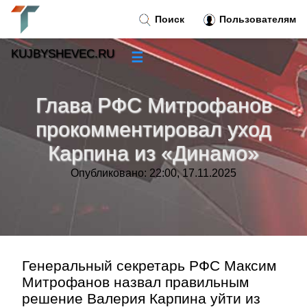
Поиск
Пользователям
KUJBYSHEVEC.RU
☰
Новости
»
Глава РФС Митрофанов
Тренды новостей
»
прокомментировал уход
Карпина из «Динамо»
Рубрики
»
Опубликовано: 22:00, 17.11.2025
Правила
»
Контакт
»
Генеральный секретарь РФС Максим
Митрофанов назвал правильным
решение Валерия Карпина уйти из