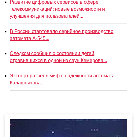
Развитие цифровых сервисов в сфере
телекоммуникаций: новые возможности и
улучшения для пользователей...
В России стартовало серийное производство
автомата А-545...
Следком сообщил о состоянии детей,
отравившихся в одной из саун Кемерова...
Эксперт развеял миф о надежности автомата
Калашникова...