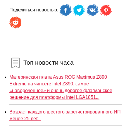
Поделиться новостью:
Топ новости часа
Материнская плата Asus ROG Maximus Z890
Extreme на чипсете Intel Z890: самое
«навороченное» и очень дорогое флагманское
решение для платформы Intel LGA1851...
Возраст каждого шестого зарегистрированного ИП
менее 25 лет...