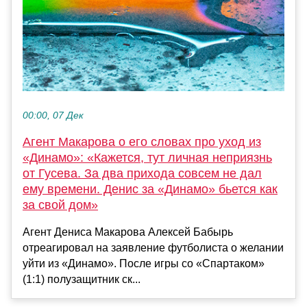
00:00, 07 Дек
Агент Макарова о его словах про уход из
«Динамо»: «Кажется, тут личная неприязнь
от Гусева. За два прихода совсем не дал
ему времени. Денис за «Динамо» бьется как
за свой дом»
Агент Дениса Макарова Алексей Бабырь
отреагировал на заявление футболиста о желании
уйти из «Динамо». После игры со «Спартаком»
(1:1) полузащитник ск...