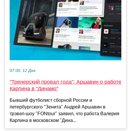
07:00, 12 Дек
"Тренерский провал года": Аршавин о работе
Карпина в "Динамо"
Бывший футболист сборной России и
петербургского "Зенита" Андрей Аршавин в
трэвел-шоу "FONtour" заявил, что работа Валерия
Карпина в московском "Дина...