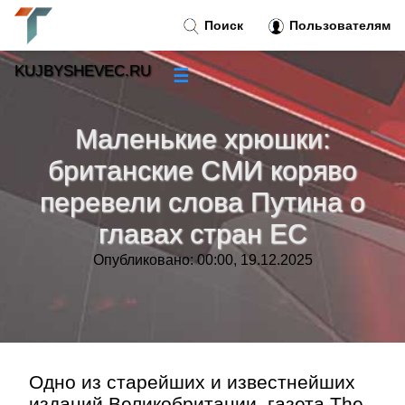
Поиск
Пользователям
KUJBYSHEVEC.RU
☰
Новости
»
Маленькие хрюшки:
Тренды новостей
»
британские СМИ коряво
перевели слова Путина о
Рубрики
»
главах стран ЕС
Правила
»
Опубликовано: 00:00, 19.12.2025
Контакт
»
Одно из старейших и известнейших
изданий Великобритании, газета The