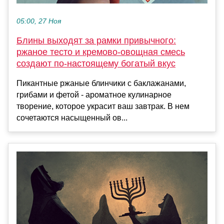
05:00, 27 Ноя
Блины выходят за рамки привычного:
ржаное тесто и кремово-овощная смесь
создают по-настоящему богатый вкус
Пикантные ржаные блинчики с баклажанами,
грибами и фетой - ароматное кулинарное
творение, которое украсит ваш завтрак. В нем
сочетаются насыщенный ов...