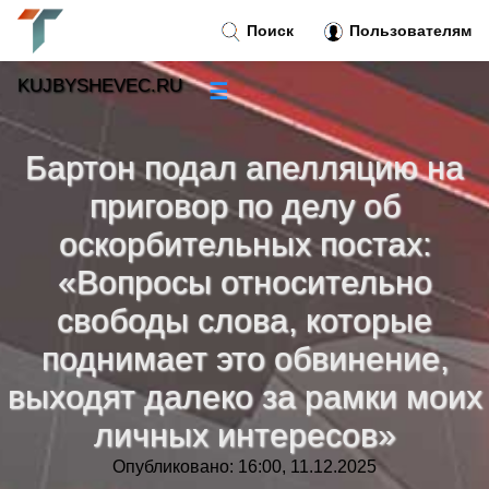
Поиск
Пользователям
KUJBYSHEVEC.RU
☰
Новости
»
Бартон подал апелляцию на
Тренды новостей
»
приговор по делу об
оскорбительных постах:
Рубрики
»
«Вопросы относительно
Правила
свободы слова, которые
»
поднимает это обвинение,
Контакт
»
выходят далеко за рамки моих
личных интересов»
Опубликовано: 16:00, 11.12.2025