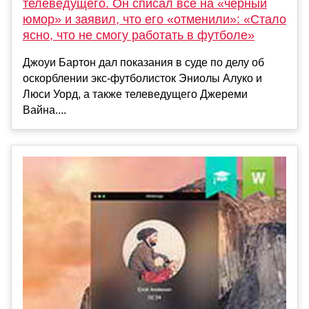
телеведущего. Он списал все на «черный
юмор» и заявил, что его «отменили»: «Стало
ясно, что не смогу работать в футболе»
Джоуи Бартон дал показания в суде по делу об
оскорблении экс-футболисток Эниолы Алуко и
Люси Уорд, а также телеведущего Джереми
Вайна....