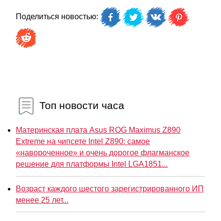
Поделиться новостью:
Топ новости часа
Материнская плата Asus ROG Maximus Z890
Extreme на чипсете Intel Z890: самое
«навороченное» и очень дорогое флагманское
решение для платформы Intel LGA1851...
Возраст каждого шестого зарегистрированного ИП
менее 25 лет...