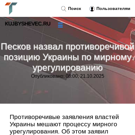
Поиск
Пользователям
KUJBYSHEVEC.RU
☰
Новости
»
Песков назвал противоречивой
Тренды новостей
»
позицию Украины по мирному
урегулированию
Рубрики
»
Опубликовано: 08:00, 21.10.2025
Правила
»
Контакт
»
Противоречивые заявления властей
Украины мешают процессу мирного
урегулирования. Об этом заявил