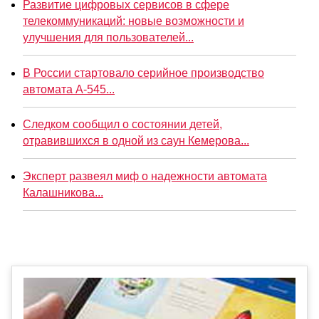
Развитие цифровых сервисов в сфере
телекоммуникаций: новые возможности и
улучшения для пользователей...
В России стартовало серийное производство
автомата А-545...
Следком сообщил о состоянии детей,
отравившихся в одной из саун Кемерова...
Эксперт развеял миф о надежности автомата
Калашникова...