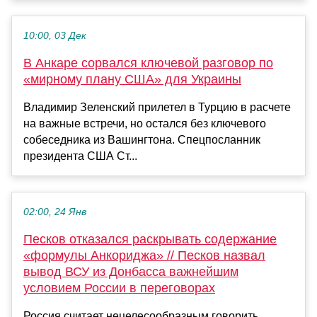
10:00, 03 Дек
В Анкаре сорвался ключевой разговор по
«мирному плану США» для Украины
Владимир Зеленский прилетел в Турцию в расчете
на важные встречи, но остался без ключевого
собеседника из Вашингтона. Спецпосланник
президента США Ст...
02:00, 24 Янв
Песков отказался раскрывать содержание
«формулы Анкориджа» // Песков назвал
вывод ВСУ из Донбасса важнейшим
условием России в переговорах
Россия считает нецелесообразным говорить