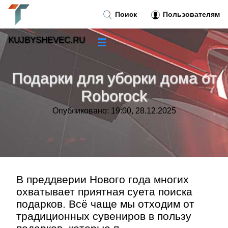
Поиск
Пользователям
KUJBYSHEVEC.RU
☰
Новости
»
Подарки для уборки дома от
Тренды новостей
»
Roborock
Опубликовано: 19:00, 28.12.2025
Рубрики
»
Правила
»
Контакт
»
В преддверии Нового года многих
охватывает приятная суета поиска
подарков. Всё чаще мы отходим от
традиционных сувениров в пользу