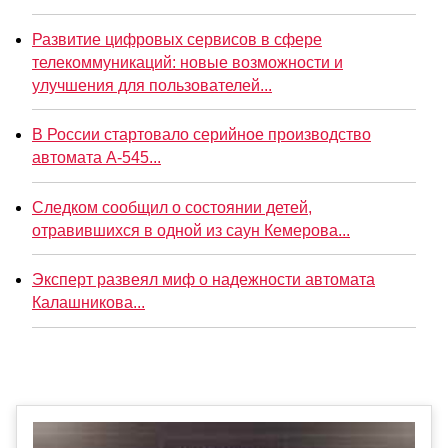
Развитие цифровых сервисов в сфере
телекоммуникаций: новые возможности и
улучшения для пользователей...
В России стартовало серийное производство
автомата А-545...
Следком сообщил о состоянии детей,
отравившихся в одной из саун Кемерова...
Эксперт развеял миф о надежности автомата
Калашникова...