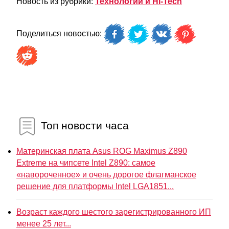
Новость из рубрики:
Технологии и Hi-Tech
Поделиться новостью:
Топ новости часа
Материнская плата Asus ROG Maximus Z890
Extreme на чипсете Intel Z890: самое
«навороченное» и очень дорогое флагманское
решение для платформы Intel LGA1851...
Возраст каждого шестого зарегистрированного ИП
менее 25 лет...