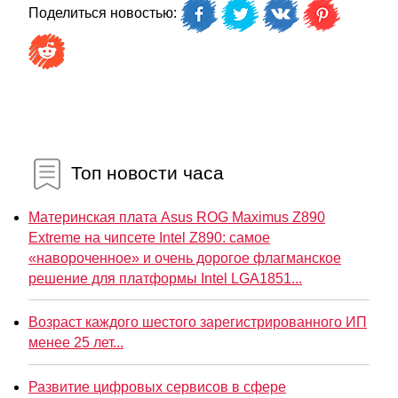
Поделиться новостью:
Топ новости часа
Материнская плата Asus ROG Maximus Z890
Extreme на чипсете Intel Z890: самое
«навороченное» и очень дорогое флагманское
решение для платформы Intel LGA1851...
Возраст каждого шестого зарегистрированного ИП
менее 25 лет...
Развитие цифровых сервисов в сфере