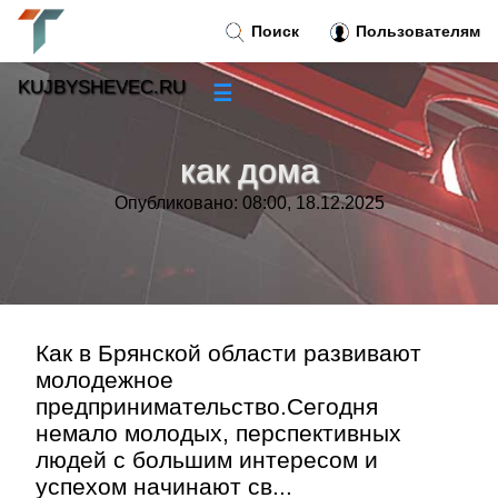
Поиск
Пользователям
KUJBYSHEVEC.RU
☰
Новости
»
как дома
Тренды новостей
»
Опубликовано: 08:00, 18.12.2025
Рубрики
»
Правила
»
Как в Брянской области развивают
молодежное
Контакт
»
предпринимательство.Сегодня
немало молодых, перспективных
людей с большим интересом и
успехом начинают св...