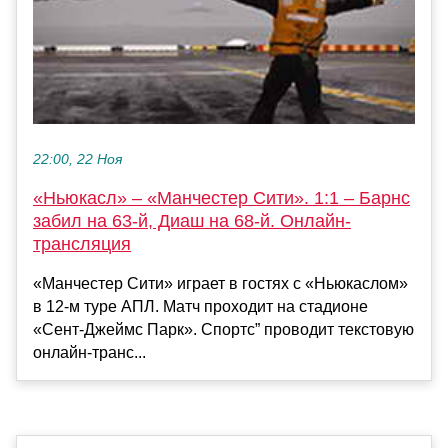
22:00, 22 Ноя
«Ньюкасл» – «Манчестер Сити». 1:1 – Барнс
забил на 63-й, Диаш на 68-й. Онлайн-
трансляция
«Манчестер Сити» играет в гостях с «Ньюкаслом»
в 12-м туре АПЛ. Матч проходит на стадионе
«Сент-Джеймс Парк». Спортс” проводит текстовую
онлайн-транс...