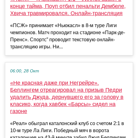
конце тайма, Поуп отбил пенальти Дембеле,
Хвича травмировался. Онлайн-трансляция
«ПСЖ» принимает «Ньюкасл» в 8-м туре Лиги
чемпионов. Матч проходит на стадионе «Парк-де-
Пренс». Спортс” проводит текстовую онлайн-
трансляцию игры. Ни...
06:00, 28 Окт
«Не красная даже при Негрейре».
Беллингем отреагировал на призыв Педри
удалить Джуда, дернувшего его за голову в
класико, когда хавбек «Барсы» сидел на
газоне
«Реал» обыграл каталонский клуб со счетом 2:1 в
10-м туре Ла Лиги. Победный мяч в ворота
каталонцев на 43-й минуте забил Джуд Беллингем,