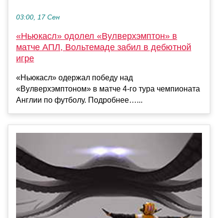
03:00, 17 Сен
«Ньюкасл» одолел «Вулверхэмптон» в
матче АПЛ, Вольтемаде забил в дебютной
игре
«Ньюкасл» одержал победу над
«Вулверхэмптоном» в матче 4‑го тура чемпионата
Англии по футболу. Подробнее…...