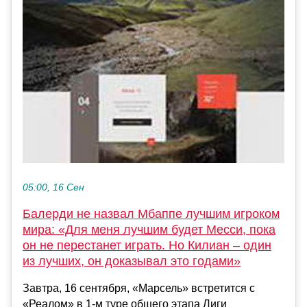
05:00, 16 Сен
Балерди не назвал Мбаппе лучшим игроком
мира: «Для меня лучшим будет Месси, пока
он не перестанет играть. Но Килиан – один
из лучших, он доказывал это годами»
Завтра, 16 сентября, «Марсель» встретится с
«Реалом» в 1-м туре общего этапа Лиги