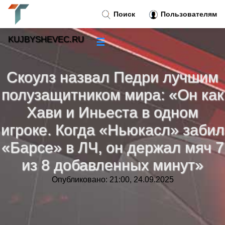
Поиск
Пользователям
KUJBYSHEVEC.RU
☰
Новости
»
Скоулз назвал Педри лучшим
Тренды новостей
»
полузащитником мира: «Он как
Хави и Иньеста в одном
Рубрики
»
игроке. Когда «Ньюкасл» забил
«Барсе» в ЛЧ, он держал мяч 7
Правила
»
из 8 добавленных минут»
Контакт
»
Опубликовано: 21:00, 24.09.2025