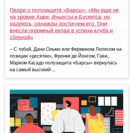
Педри о полузащите «Барсы»: «Мы еще не
на уровне Хави, Иньесты и Бускетса, но,
надеюсь, однажды достигнем его. Они
внесли огромный вклад в успехи клуба и
сборной»
– С тобой, Дани Ольмо или Фермином Лопесом на
позиции «десятки», Френки де Йонгом, Гави,
Марком Касадо полузащита «Барсы» вернулась
на самый высокий ...