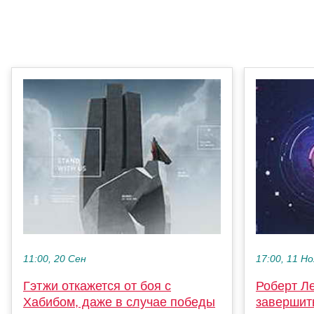
11:00, 20 Сен
17:00, 11 Но
Гэтжи откажется от боя с
Роберт Л
Хабибом, даже в случае победы
завершит