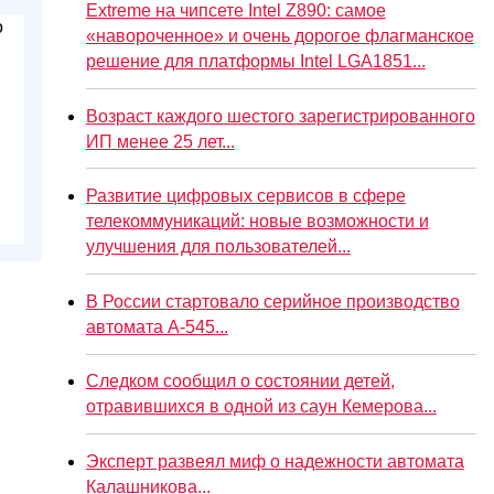
Extreme на чипсете Intel Z890: самое
«навороченное» и очень дорогое флагманское
решение для платформы Intel LGA1851...
Возраст каждого шестого зарегистрированного
ИП менее 25 лет...
Развитие цифровых сервисов в сфере
телекоммуникаций: новые возможности и
улучшения для пользователей...
В России стартовало серийное производство
автомата А-545...
Следком сообщил о состоянии детей,
отравившихся в одной из саун Кемерова...
Эксперт развеял миф о надежности автомата
Калашникова...