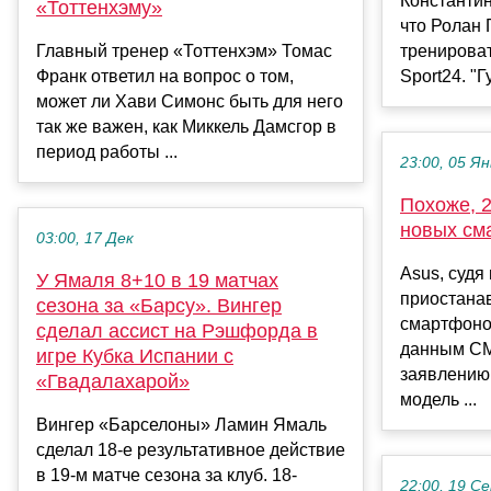
Константи
«Тоттенхэму»
что Ролан 
Главный тренер «Тоттенхэм» Томас
тренироват
Франк ответил на вопрос о том,
Sport24. "Г
может ли Хави Симонс быть для него
так же важен, как Миккель Дамсгор в
период работы ...
23:00, 05 Ян
Похоже, 2
новых см
03:00, 17 Дек
Asus, судя 
У Ямаля 8+10 в 19 матчах
приостана
сезона за «Барсу». Вингер
смартфонов
сделал ассист на Рэшфорда в
данным С
игре Кубка Испании с
заявлению
«Гвадалахарой»
модель ...
Вингер «Барселоны» Ламин Ямаль
сделал 18-е результативное действие
в 19-м матче сезона за клуб. 18-
22:00, 19 С