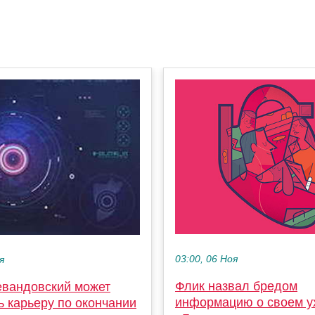
03:00, 06 Ноя
я
Флик назвал бредом
евандовский может
информацию о своем у
ь карьеру по окончании