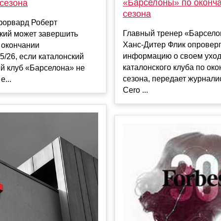
«Барселоны» по оконч
 сезона
сезона
форвард Роберт
Главный тренер «Барсел
кий может завершить
Ханс‑Дитер Флик опровер
 окончании
информацию о своем уход
5/26, если каталонский
каталонского клуба по ок
й клуб «Барселона» не
сезона, передает журнали
е...
Cero ...