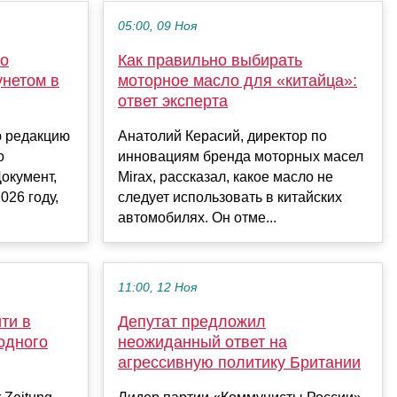
05:00, 09 Ноя
ло
Как правильно выбирать
унетом в
моторное масло для «китайца»:
ответ эксперта
ю редакцию
Анатолий Керасий, директор по
о
инновациям бренда моторных масел
Документ,
Mirax, рассказал, какое масло не
026 году,
следует использовать в китайских
автомобилях. Он отме...
11:00, 12 Ноя
ти в
Депутат предложил
одного
неожиданный ответ на
агрессивную политику Британии