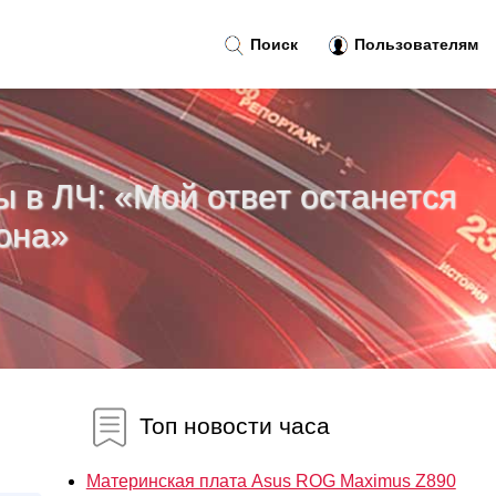
Поиск
Пользователям
ы в ЛЧ: «Мой ответ останется
она»
Топ новости часа
Материнская плата Asus ROG Maximus Z890