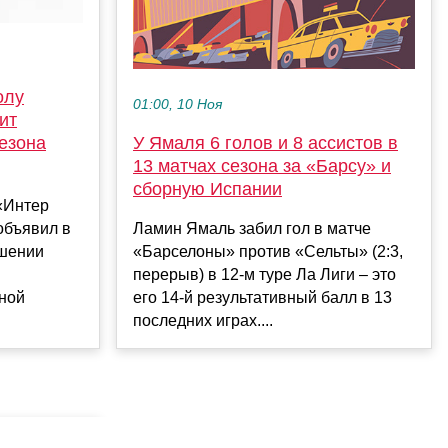
олу
01:00, 10 Ноя
ит
У Ямаля 6 голов и 8 ассистов в
сезона
13 матчах сезона за «Барсу» и
сборную Испании
«Интер
Ламин Ямаль забил гол в матче
объявил в
«Барселоны» против «Сельты» (2:3,
ршении
перерыв) в 12-м туре Ла Лиги – это
его 14-й результативный балл в 13
ной
последних играх....