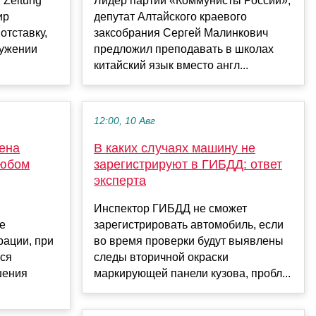
 Zeitung
Лидер партии «Коммунисты России»,
ир
депутат Алтайского краевого
отставку,
заксобрания Сергей Малинкович
ружении
предложил преподавать в школах
китайский язык вместо англ...
12:00, 10 Авг
ена
В каких случаях машину не
любом
зарегистрируют в ГИБДД: ответ
эксперта
Инспектор ГИБДД не сможет
е
зарегистрировать автомобиль, если
рации, при
во время проверки будут выявлены
тся
следы вторичной окраски
шения
маркирующей панели кузова, пробл...