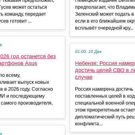
н Тюкавин предположил,
Немецкое издание Berliner
Гусев может остаться
предполагает, что Владим
ь команду, передает
Зеленский может подать в 
усев готовит ...
если в его ближайшем ок
всплывёт очередной кру...
в
01:00, 10 Дек
026 год останется без
артфонов Asus
Небензя: Россия намер
достичь целей СВО в 
по всему,
случае
вливает выпуск новых
 в 2026 году. Согласно
Россия намерена достичь
МИ и последующему
поставленных целей в ход
 самого производителя,
специальной военной опе
этом приоритетным остае
дипломатический путь ре
конфликта...
ен