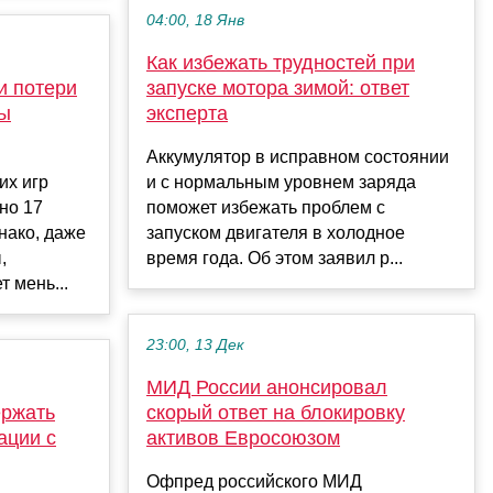
04:00, 18 Янв
Как избежать трудностей при
и потери
запуске мотора зимой: ответ
ны
эксперта
Аккумулятор в исправном состоянии
их игр
и с нормальным уровнем заряда
но 17
поможет избежать проблем с
нако, даже
запуском двигателя в холодное
,
время года. Об этом заявил р...
 мень...
23:00, 13 Дек
МИД России анонсировал
ержать
скорый ответ на блокировку
ации с
активов Евросоюзом
Офпред российского МИД