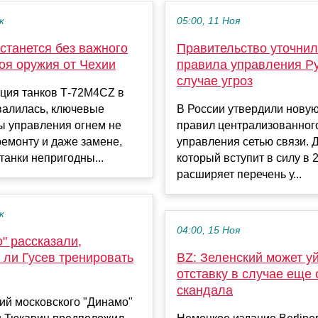
к
05:00, 11 Ноя
станется без важного
Правительство уточни
оя оружия от Чехии
правила управления Р
случае угроз
ция танков Т-72М4CZ в
валилась, ключевые
В России утвердили нову
ы управления огнем не
правил централизованног
емонту и даже замене,
управления сетью связи. 
 танки непригодны...
который вступит в силу в 2
расширяет перечень у...
к
04:00, 15 Ноя
" рассказали,
 ли Гусев тренировать
BZ: Зеленский может уй
отставку в случае еще 
скандала
й московского "Динамо"