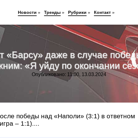
Новости
»
Тренды
»
Рубрики
»
Контакт
»
т «Барсу» даже в случае побед
жним: «Я уйду по окончании сез
Опубликовано: 11:00, 13.03.2024
осле победы над «Наполи» (3:1) в ответном
ра – 1:1)....