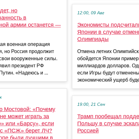
дет, но
12:00, 09 Авг
ванность в
ной армии останется —
Экономисты подсчитал
Японии в случае отме
Олимпиады
ая военная операция
, но Россия продолжит
Отмена летних Олимпийск
 свои вооруженные силы.
обойдется Японии пример
явил президент РФ
миллиардов долларов. Од
утин. «Надеюсь и ...
если Игры будут отменены
экономический ущерб будет
к
19:00, 21 Сен
р Мостовой: «Почему
не может играть за
Трамп пообещал подд
» или «Барсу», если
Польшу в случае эскал
с «ПСЖ» берет ЛЧ?
Россией
опе были лучшими в