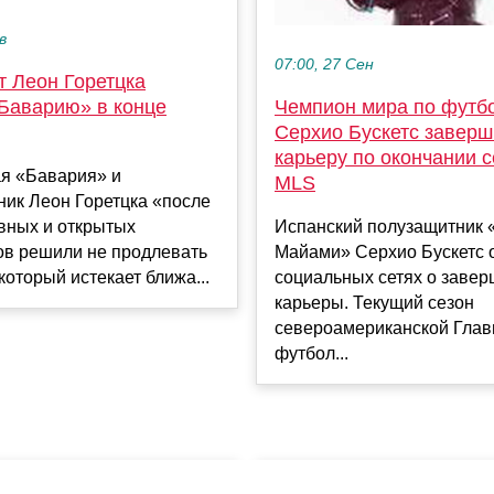
в
07:00, 27 Сен
т Леон Горетцка
«Баварию» в конце
Чемпион мира по футб
Серхио Бускетс заверш
карьеру по окончании 
я «Бавария» и
MLS
ник Леон Горетцка «после
вных и открытых
Испанский полузащитник 
ов решили не продлевать
Майами» Серхио Бускетс 
 который истекает ближа...
социальных сетях о заве
карьеры. Текущий сезон
североамериканской Глав
футбол...