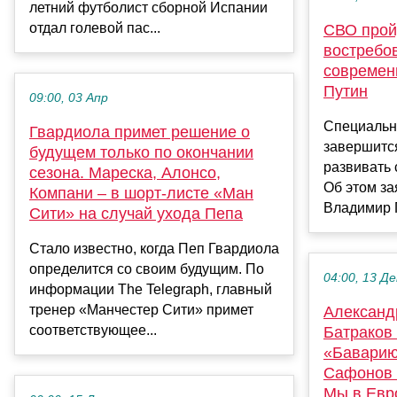
летний футболист сборной Испании
отдал голевой пас...
СВО прой
востребо
современ
Путин
09:00, 03 Апр
Специальн
Гвардиола примет решение о
завершится
будущем только по окончании
развивать
сезона. Мареска, Алонсо,
Об этом за
Компани – в шорт-листе «Ман
Владимир П
Сити» на случай ухода Пепа
Стало известно, когда Пеп Гвардиола
определится со своим будущим. По
04:00, 13 Де
информации The Telegraph, главный
тренер «Манчестер Сити» примет
Александ
соответствующее...
Батраков 
«Баварию
Сафонов 
Мы в Евр