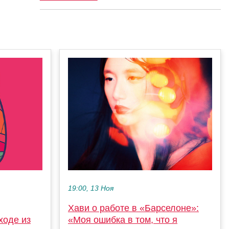
19:00, 13 Ноя
Хави о работе в «Барселоне»:
ходе из
«Моя ошибка в том, что я