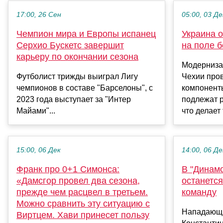
17:00, 26 Сен
05:00, 03 Де
Чемпион мира и Европы испанец
Украина о
Серхио Бускетс завершит
на поле б
карьеру по окончании сезона
Модерниза
Футболист трижды выиграл Лигу
Чехии про
чемпионов в составе "Барселоны", с
компонент
2023 года выступает за "Интер
подлежат р
Майами"...
что делает
15:00, 06 Дек
14:00, 06 Де
Франк про 0+1 Симонса:
В "Динамо
«Дамсгор провел два сезона,
останется
прежде чем расцвел в третьем.
команду
Можно сравнить эту ситуацию с
Нападающи
Виртцем. Хави принесет пользу