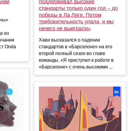
ании
поддерживал высокие
стандарты только один год – до
победы в Ла Лиге. Потом
оны»
требовательность упала, и мы
г
ничего не выиграли»
е из
ончании
Хави высказался о падении
ст Onda
стандартов в «Барселоне» на его
второй полный сезон во главе
команды. «Я приступил к работе в
«Барселоне» с очень высокими ...