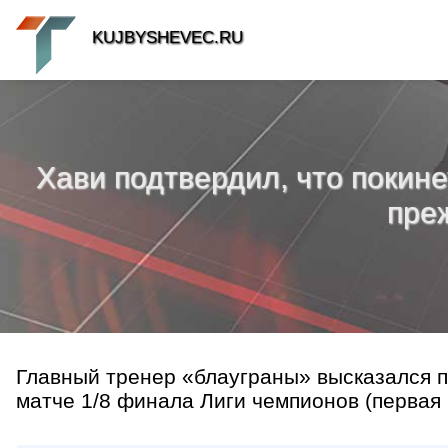
KUJBYSHEVEC.RU
Хави подтвердил, что покине
пре
Главный тренер «блауграны» высказался п
матче 1/8 финала Лиги чемпионов (первая иг