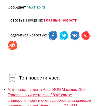
Сообщает
newslab.ru
Новость из рубрики:
Главные новости
Поделиться новостью:
Топ новости часа
Материнская плата Asus ROG Maximus Z890
Extreme на чипсете Intel Z890: самое
«навороченное» и очень дорогое флагманское
решение для платформы Intel LGA1851...