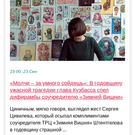
19:00, 23 Сен
«Молчи – за умного сойдешь»: В годовщину
ужасной трагедии глава Кузбасса спел
дифирамбы соучредителю «Зимней Вишни»
Циничным, мягко говоря, выглядел жест Сергея
Цивилева, который осыпал комплиментами
соучредителя ТРЦ «Зимняя Вишня» Штентгелова
в годовщину страшной ...