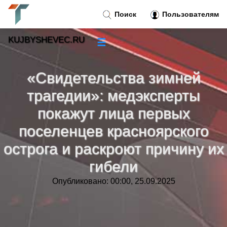
Поиск
Пользователям
KUJBYSHEVEC.RU
☰
Новости
»
«Свидетельства зимней
Тренды новостей
»
трагедии»: медэксперты
покажут лица первых
Рубрики
»
поселенцев красноярского
острога и раскроют причину их
Правила
»
гибели
Контакт
»
Опубликовано: 00:00, 25.09.2025