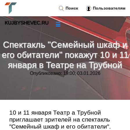
Поиск
Пользователям
KUJBYSHEVEC.RU
☰
Новости
»
Спектакль "Семейный шкаф и
Тренды новостей
»
его обитатели" покажут 10 и 11
января в Театре на Трубной
Рубрики
»
Опубликовано: 19:00, 03.01.2026
Правила
»
Контакт
»
10 и 11 января Театр а Трубной
приглашает зрителей на спектакль
"Семейный шкаф и его обитатели".