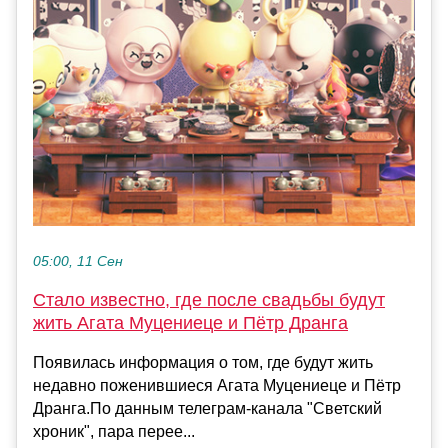
05:00, 11 Сен
Стало известно, где после свадьбы будут
жить Агата Муцениеце и Пётр Дранга
Появилась информация о том, где будут жить
недавно поженившиеся Агата Муцениеце и Пётр
Дранга.По данным телеграм-канала "Светский
хроник", пара перее...