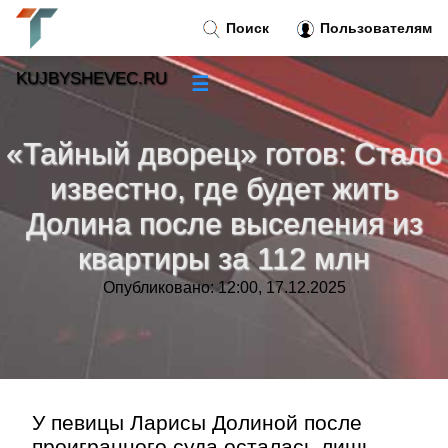
Поиск
Пользователям
KUJBYSHEVEC.RU
☰
Новости
»
«Тайный дворец» готов: Стало
Тренды новостей
»
известно, где будет жить
Долина после выселения из
Рубрики
»
квартиры за 112 млн
Правила
»
Опубликовано: 12:00, 17.12.2025
Контакт
»
У певицы Ларисы Долиной после
проигранного суда осталась лишь