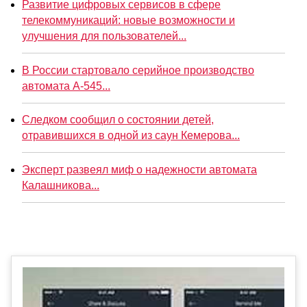
Развитие цифровых сервисов в сфере
телекоммуникаций: новые возможности и
улучшения для пользователей...
В России стартовало серийное производство
автомата А-545...
Следком сообщил о состоянии детей,
отравившихся в одной из саун Кемерова...
Эксперт развеял миф о надежности автомата
Калашникова...