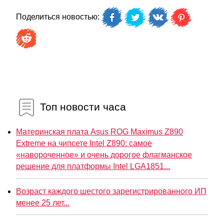
Поделиться новостью:
Топ новости часа
Материнская плата Asus ROG Maximus Z890
Extreme на чипсете Intel Z890: самое
«навороченное» и очень дорогое флагманское
решение для платформы Intel LGA1851...
Возраст каждого шестого зарегистрированного ИП
менее 25 лет...