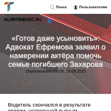
Поиск
Пользователям
KUJBYSHEVEC.RU
☰
Новости
»
«Готов даже усыновить»:
Тренды новостей
»
Адвокат Ефремова заявил о
намерении актёра помочь
Рубрики
»
семье погибшего Захарова
Правила
»
Опубликовано: 06:00, 16.09.2025
Контакт
»
Водитель скончался в результате
аварии, устроенной пьяным