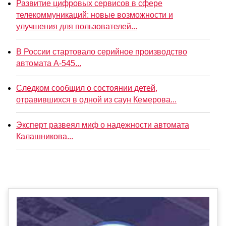
Развитие цифровых сервисов в сфере
телекоммуникаций: новые возможности и
улучшения для пользователей...
В России стартовало серийное производство
автомата А-545...
Следком сообщил о состоянии детей,
отравившихся в одной из саун Кемерова...
Эксперт развеял миф о надежности автомата
Калашникова...