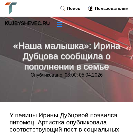
Поиск
Пользователям
KUJBYSHEVEC.RU
☰
Новости
»
«Наша малышка»: Ирина
Тренды новостей
»
Дубцова сообщила о
пополнении в семье
Рубрики
»
Опубликовано: 08:00, 05.04.2026
Правила
»
Контакт
»
У певицы Ирины Дубцовой появился
питомец. Артистка опубликовала
соответствующий пост в социальных