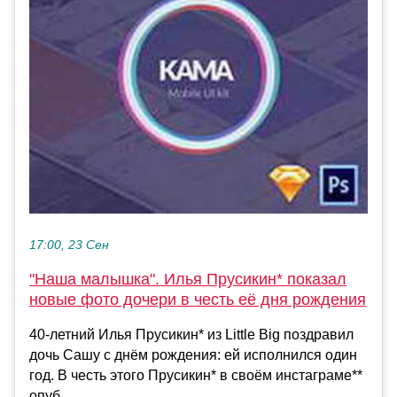
17:00, 23 Сен
"Наша малышка". Илья Прусикин* показал
новые фото дочери в честь её дня рождения
40-летний Илья Прусикин* из Little Big поздравил
дочь Сашу с днём рождения: ей исполнился один
год. В честь этого Прусикин* в своём инстаграме**
опуб...