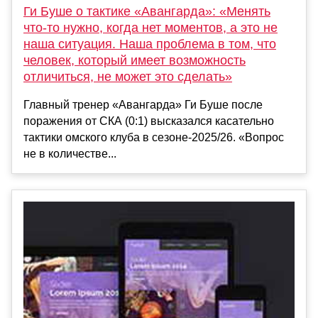
Ги Буше о тактике «Авангарда»: «Менять
что-то нужно, когда нет моментов, а это не
наша ситуация. Наша проблема в том, что
человек, который имеет возможность
отличиться, не может это сделать»
Главный тренер «Авангарда» Ги Буше после
поражения от СКА (0:1) высказался касательно
тактики омского клуба в сезоне-2025/26. «Вопрос
не в количестве...