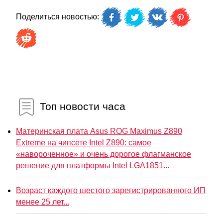
Поделиться новостью:
Топ новости часа
Материнская плата Asus ROG Maximus Z890
Extreme на чипсете Intel Z890: самое
«навороченное» и очень дорогое флагманское
решение для платформы Intel LGA1851...
Возраст каждого шестого зарегистрированного ИП
менее 25 лет...