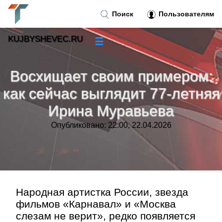
Поиск
Пользователям
KUJBYSHEVEC.RU
☰
Новости
»
Восхищает своим примером:
Тренды новостей
»
как сейчас выглядит 77-летняя
Ирина Муравьева
Рубрики
»
Опубликовано: 22:00, 22.04.2026
Правила
»
Контакт
»
Народная артистка России, звезда
фильмов «Карнавал» и «Москва
слезам не верит», редко появляется