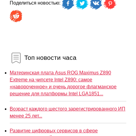
Поделиться новостью:
Топ новости часа
Материнская плата Asus ROG Maximus Z890
Extreme на чипсете Intel Z890: самое
«навороченное» и очень дорогое флагманское
решение для платформы Intel LGA1851...
Возраст каждого шестого зарегистрированного ИП
менее 25 лет...
Развитие цифровых сервисов в сфере