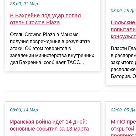
23:00, 01 Мар
08:00, 25 Де
В Бахрейне под удар попал
отель Crowne Plaza
Польские
попытали
Отель Crowne Plaza в Манаме
консульст
получил повреждения в результате
атаки. Об этом говорится в
Власти Гда
заявлении министерства внутренних
в распоря
дел Бахрейна, сообщает ТАСС...
закрытого 
расположе
Батория. Од
08:00, 14 Мар
02:00, 05 Де
Иранская война идет 14 дней:
MinIO пре
основные события за 13 марта
открытой 
проприет