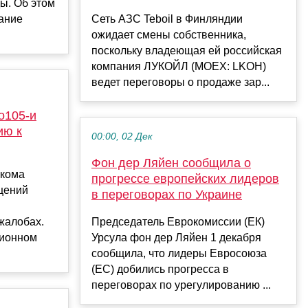
ы. Об этом
ание
Сеть АЗС Teboil в Финляндии
ожидает смены собственника,
поскольку владеющая ей российская
компания ЛУКОЙЛ (MOEX: LKOH)
ведет переговоры о продаже зар...
о105-и
ию к
00:00, 02 Дек
Фон дер Ляйен сообщила о
ркома
прогрессе европейских лидеров
ащений
в переговорах по Украине
жалобах.
Председатель Еврокомиссии (ЕК)
ционном
Урсула фон дер Ляйен 1 декабря
сообщила, что лидеры Евросоюза
(ЕС) добились прогресса в
переговорах по урегулированию ...