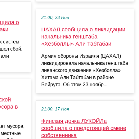
21:00, 23 Ноя
бщила о
таки
ЦАХАЛ сообщила о ликвидации
начальника генштаба
х систем
«Хезболлы» Али Табтабаи
шел сбой.
вали
Армия обороны Израиля (ЦАХАЛ)
ликвидировала начальника генштаба
ливанского движения «Хезболла»
Хитама Али Табтабаи в районе
Бейрута. Об этом 23 ноябр...
ской
усора в
21:00, 17 Ноя
Финская дочка ЛУКОЙЛа
ет мусора,
сообщила о предстоящей смене
ь местные
собственника