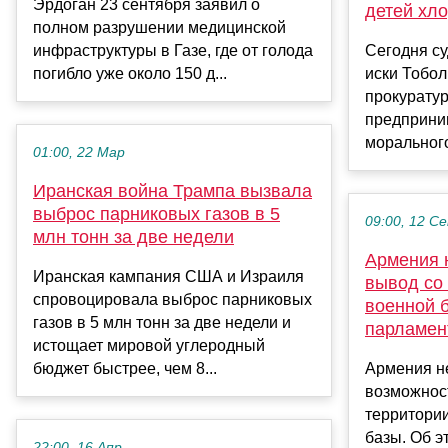
Эрдоган 23 сентября заявил о
детей хл
полном разрушении медицинской
инфраструктуры в Газе, где от голода
Сегодня су
погибло уже около 150 д...
иски Тобо
прокуратур
предприни
морального 
01:00, 22 Мар
Иранская война Трампа вызвала
выброс парниковых газов в 5
09:00, 12 С
млн тонн за две недели
Армения 
Иранская кампания США и Израиля
вывод со
спровоцировала выброс парниковых
военной 
газов в 5 млн тонн за две недели и
парламен
истощает мировой углеродный
бюджет быстрее, чем 8...
Армения н
возможнос
территори
базы. Об э
22:00, 16 Апр