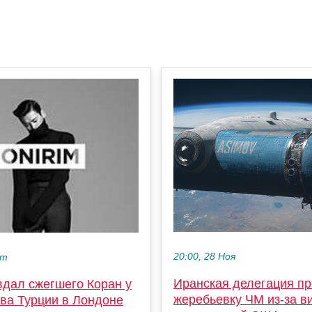
20:00, 28 Ноя
кт
Иранская делегация пр
вдал сжегшего Коран у
жеребьевку ЧМ из-за в
тва Турции в Лондоне