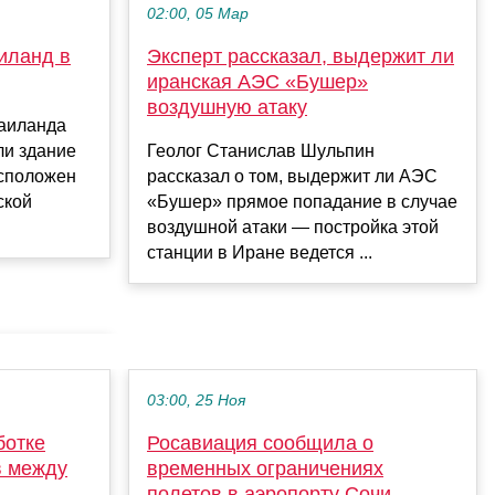
02:00, 05 Мар
иланд в
Эксперт рассказал, выдержит ли
иранская АЭС «Бушер»
воздушную атаку
аиланда
ли здание
Геолог Станислав Шульпин
асположен
рассказал о том, выдержит ли АЭС
ской
«Бушер» прямое попадание в случае
воздушной атаки — постройка этой
станции в Иране ведется ...
03:00, 25 Ноя
ботке
Росавиация сообщила о
в между
временных ограничениях
полетов в аэропорту Сочи