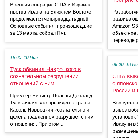
Военная операция США и Израиля
против Ирана на Ближнем Востоке
Разработчи
продолжается четырнадцать дней.
развивающ
Основные события, произошедшие
Amazon S3
за 13 марта, собрал Пят...
объектное
переводе р
15:00, 10 Ноя
08:00, 18 Но
Туск обвинил Навроцкого в
сознательном разрушении
США выве
отношений с ним
с японско
России и 
Премьер-министр Польши Дональд
Туск заявил, что президент страны
Вооружённ
Кароль Навроцкий «сознательно и
вывоз моб
целенаправленно» разрушает с ним
установок 
отношения. При этом...
Ивакуни в 
размещены