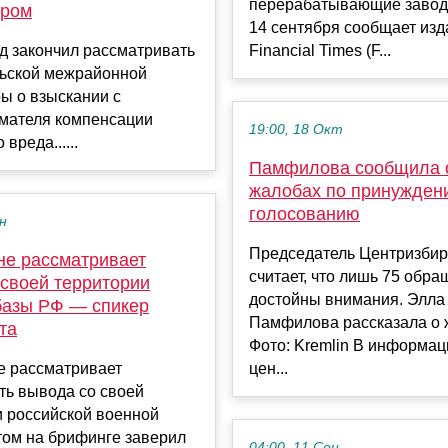
перерабатывающие завод
ором
14 сентября сообщает изд
д закончил рассматривать
Financial Times (F...
льской межрайонной
ы о взыскании с
мателя компенсации
19:00, 18 Окт
вреда......
Памфилова сообщила 
жалобах по принужден
голосованию
ен
Председатель Центризби
не рассматривает
считает, что лишь 75 обр
 своей территории
достойны внимания. Элла
базы РФ — спикер
Памфилова рассказала о 
та
Фото: Kremlin В информа
е рассматривает
цен...
ть вывода со своей
и российской военной
том на брифинге заверил
04:00, 11 Сен