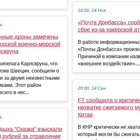
18:00, 24 Ноя
«Почта Донбасса» соо
ен
сбое из-за хакерской а
нные дроны замечены
В работе информационны
едской военно-морской
«Почты Донбасса» произо
лскруна
Причиной в компании наз
ипелага Карлскруна, что
«внешнее воздействие»....
токе Швеции, сообщили о
и за двумя неизвестными
ками. Этот район
20:00, 14 Сен
сего в нес...
FT сообщила о критиче
нехватке сжигаемого м
Китае
к
В КНР критически не хвата
дыха "Сказка" взыскали
который могли бы сжигат
0 рублей за отравление