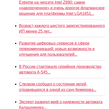
Extreme на чипсете Intel Z890: самое
«навороченное» и очень дорогое флагманское
решение для платформы Intel LGA1851...
Возраст каждого шестого зарегистрированного
ИП менее 25 лет...
Развитие цифровых сервисов в сфере
телекоммуникаций: новые возможности и
улучшения для пользователей...
В России стартовало серийное производство
автомата А-545...
Следком сообщил о состоянии детей,
отравившихся в одной из саун Кемерова...
Эксперт развеял миф о надежности автомата
Калашникова...