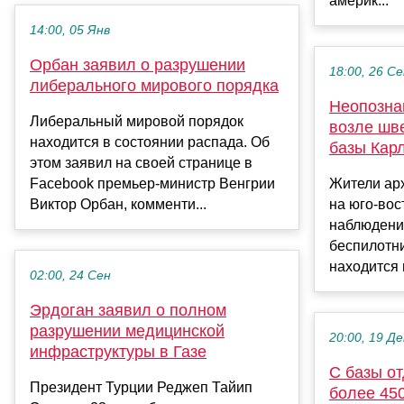
америк...
14:00, 05 Янв
Орбан заявил о разрушении
18:00, 26 С
либерального мирового порядка
Неопозна
Либеральный мировой порядок
возле шв
находится в состоянии распада. Об
базы Кар
этом заявил на своей странице в
Facebook премьер-министр Венгрии
Жители арх
Виктор Орбан, комменти...
на юго-вос
наблюдени
беспилотни
находится в
02:00, 24 Сен
Эрдоган заявил о полном
разрушении медицинской
20:00, 19 Де
инфраструктуры в Газе
С базы от
Президент Турции Реджеп Тайип
более 45