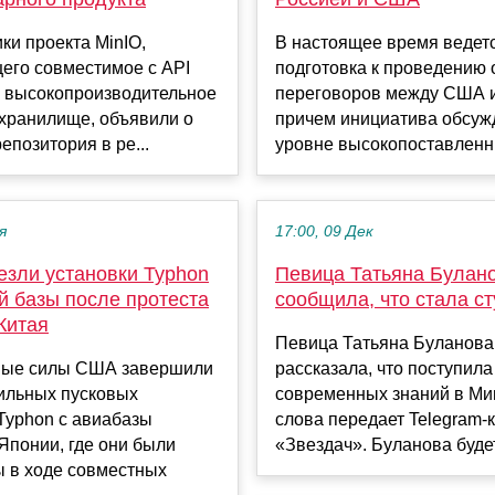
ки проекта MinIO,
В настоящее время ведет
его совместимое с API
подготовка к проведению 
 высокопроизводительное
переговоров между США и
 хранилище, объявили о
причем инициатива обсуж
епозитория в ре...
уровне высокопоставленн.
я
17:00, 09 Дек
зли установки Typhon
Певица Татьяна Булан
й базы после протеста
сообщила, что стала с
Китая
Певица Татьяна Буланова
ые силы США завершили
рассказала, что поступила
ильных пусковых
современных знаний в Ми
Typhon с авиабазы
слова передает Telegram-
Японии, где они были
«Звездач». Буланова будет 
 в ходе совместных