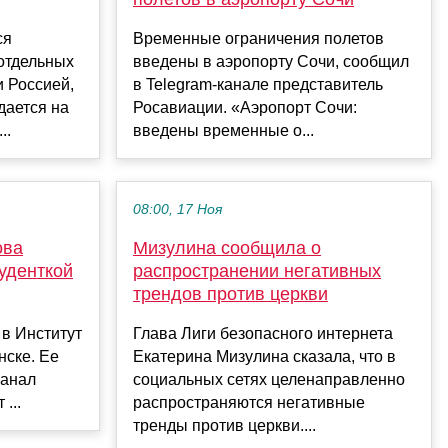
ся
Временные ограничения полетов
отдельных
введены в аэропорту Сочи, сообщил
 Россией,
в Telegram-канале представитель
дается на
Росавиации. «Аэропорт Сочи:
..
введены временные о...
08:00, 17 Ноя
ова
Мизулина сообщила о
туденткой
распространении негативных
трендов против церкви
 в Институт
Глава Лиги безопасного интернета
нске. Ее
Екатерина Мизулина сказала, что в
канал
социальных сетях целенаправленно
...
распространяются негативные
тренды против церкви....