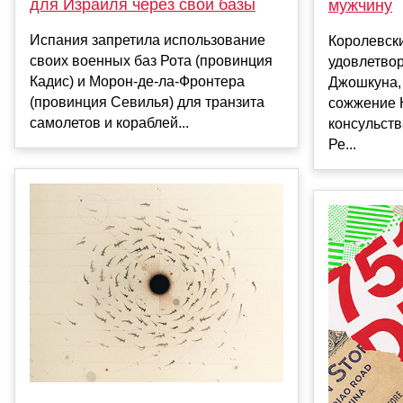
для Израиля через свои базы
мужчину
Испания запретила использование
Королевски
своих военных баз Рота (провинция
удовлетво
Кадис) и Морон-де-ла-Фронтера
Джошкуна,
(провинция Севилья) для транзита
сожжение К
самолетов и кораблей...
консульств
Ре...