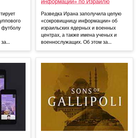
информации» по Израилю
тирует
Разведка Ирана заполучила целую
уппового
«сокровищницу информации» об
о футболу
израильских ядерных и военных
центрах, а также имена ученых и
за...
военнослужащих. Об этом за...