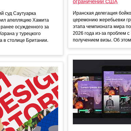
ограничений США
Иранская делегация бойко
й суд Саутуарка
церемонию жеребьевки гр
рил апелляцию Хамита
этапа чемпионата мира п
 ранее осужденного за
2026 года из-за проблем с
орана у турецкого
получением визы. Об этом 
а в столице Британии.