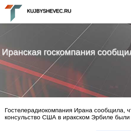
KUJBYSHEVEC.RU
Иранская госкомпания сообщил
Гостелерадиокомпания Ирана сообщила, чт
консульство США в иракском Эрбиле были 