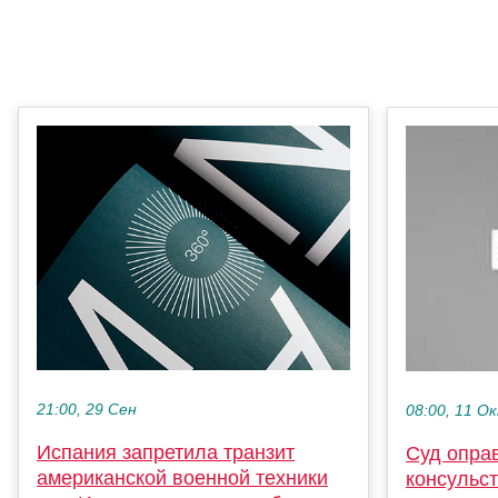
21:00, 29 Сен
08:00, 11 О
Испания запретила транзит
Суд опра
американской военной техники
консульс