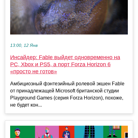
13:00, 12 Янв
Инсайдер: Fable выйдет одновременно на
PC, Xbox и PS5, а порт Forza Horizon 6
«просто не готов»
Амбициозный фэнтезийный ролевой экшен Fable
от принадлежащей Microsoft британской студии
Playground Games (серия Forza Horizon), похоже,
не будет кон...