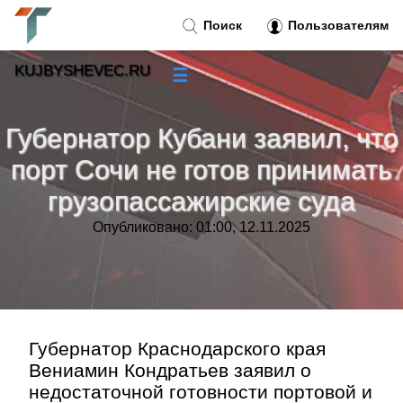
Поиск
Пользователям
KUJBYSHEVEC.RU
☰
Новости
»
Губернатор Кубани заявил, что
Тренды новостей
»
порт Сочи не готов принимать
грузопассажирские суда
Рубрики
»
Опубликовано: 01:00, 12.11.2025
Правила
»
Контакт
»
Губернатор Краснодарского края
Вениамин Кондратьев заявил о
недостаточной готовности портовой и