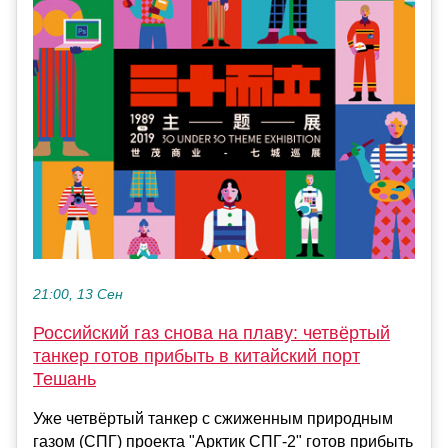
21:00, 13 Сен
Российский газ снова на плаву: четвёртый
танкер готов прибыть в китайский порт
Тешань
Уже четвёртый танкер с сжиженным природным
газом (СПГ) проекта "Арктик СПГ-2" готов прибыть