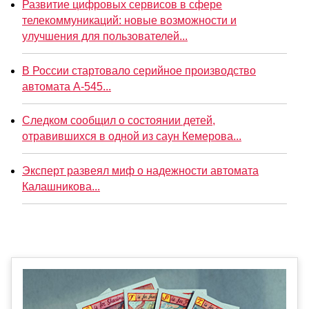
Развитие цифровых сервисов в сфере
телекоммуникаций: новые возможности и
улучшения для пользователей...
В России стартовало серийное производство
автомата А-545...
Следком сообщил о состоянии детей,
отравившихся в одной из саун Кемерова...
Эксперт развеял миф о надежности автомата
Калашникова...