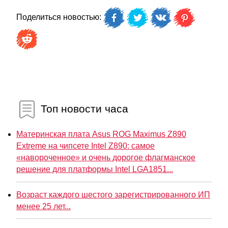
Поделиться новостью:
Топ новости часа
Материнская плата Asus ROG Maximus Z890
Extreme на чипсете Intel Z890: самое
«навороченное» и очень дорогое флагманское
решение для платформы Intel LGA1851...
Возраст каждого шестого зарегистрированного ИП
менее 25 лет...