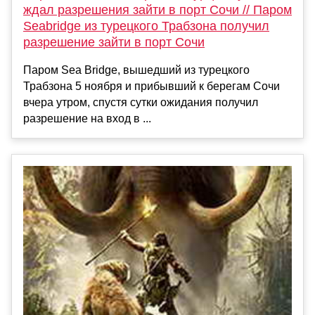
ждал разрешения зайти в порт Сочи // Паром
Seabridge из турецкого Трабзона получил
разрешение зайти в порт Сочи
Паром Sea Bridge, вышедший из турецкого
Трабзона 5 ноября и прибывший к берегам Сочи
вчера утром, спустя сутки ожидания получил
разрешение на вход в ...