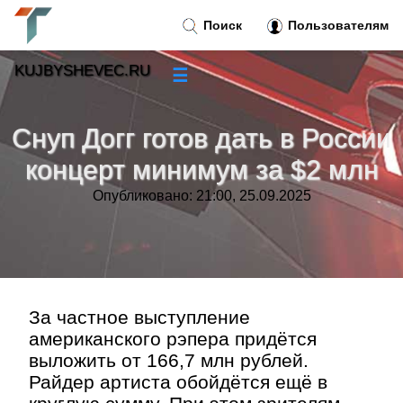
Поиск
Пользователям
KUJBYSHEVEC.RU
☰
Новости
»
Снуп Догг готов дать в России
Тренды новостей
»
концерт минимум за $2 млн
Опубликовано: 21:00, 25.09.2025
Рубрики
»
Правила
»
Контакт
»
За частное выступление
американского рэпера придётся
выложить от 166,7 млн рублей.
Райдер артиста обойдётся ещё в