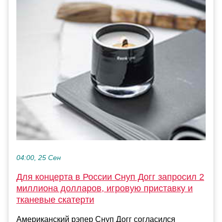
04:00, 25 Сен
Для концерта в России Снуп Догг запросил 2
миллиона долларов, игровую приставку и
тканевые скатерти
Американский рэпер Снуп Догг согласился