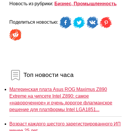
Новость из рубрики:
Бизнес, Промышленность
Поделиться новостью:
Топ новости часа
Материнская плата Asus ROG Maximus Z890
Extreme на чипсете Intel Z890: самое
«навороченное» и очень дорогое флагманское
решение для платформы Intel LGA1851...
Возраст каждого шестого зарегистрированного ИП
менее 25 лет...