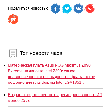
Поделиться новостью:
Топ новости часа
Материнская плата Asus ROG Maximus Z890
Extreme на чипсете Intel Z890: самое
«навороченное» и очень дорогое флагманское
решение для платформы Intel LGA1851...
Возраст каждого шестого зарегистрированного ИП
менее 25 лет...