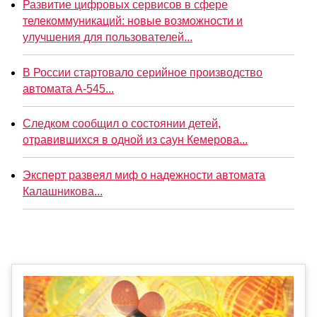
Развитие цифровых сервисов в сфере
телекоммуникаций: новые возможности и
улучшения для пользователей...
В России стартовало серийное производство
автомата А-545...
Следком сообщил о состоянии детей,
отравившихся в одной из саун Кемерова...
Эксперт развеял миф о надежности автомата
Калашникова...