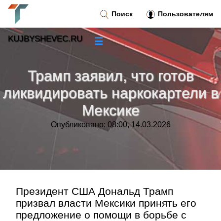
Поиск
Пользователям
KUJBYSHEVEC.RU
☰
Новости
»
Трамп заявил, что готов
Тренды новостей
»
ликвидировать наркокартели в
Мексике
Рубрики
»
Опубликовано: 08:00, 14.03.2026
Правила
»
Контакт
»
Президент США Дональд Трамп
призвал власти Мексики принять его
предложение о помощи в борьбе с