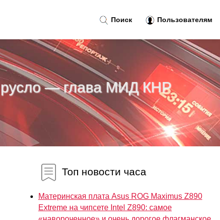
Поиск
Пользователям
е русло — глава МИД КНР
Топ новости часа
Материнская плата Asus ROG Maximus Z890
Extreme на чипсете Intel Z890: самое
«навороченное» и очень дорогое флагманское