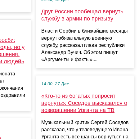
Друг России пообещал вернуть
службу в армии по призыву
Власти Сербии в ближайшие месяцы
вернут обязательную военную
росби:
службу, рассказал глава республики
оды, но у
Александр Вучич. Об этом пишут
ошения.
«Аргументы и факты»....
 и людей»
ионата
ал
14:00, 27 Дек
 окончания
поздравили
«Кто-то из богатых попросит
вернуть»: Соседов высказался о
возвращении Урганта на ТВ
Музыкальный критик Сергей Соседов
рассказал, что у телеведущего Ивана
Урганта есть все шансы вернуться на
ь