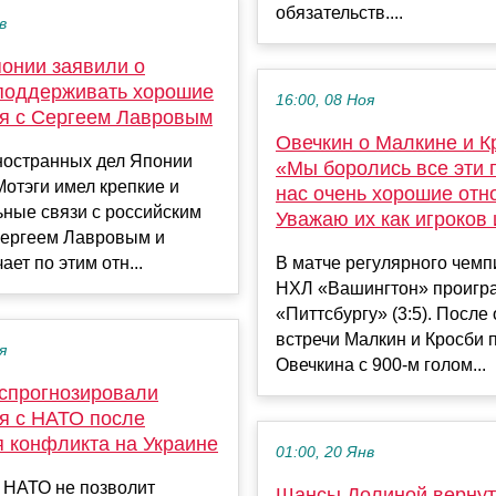
обязательств....
в
онии заявили о
поддерживать хорошие
16:00, 08 Ноя
я с Сергеем Лавровым
Овечкин о Малкине и К
ностранных дел Японии
«Мы боролись все эти г
отэги имел крепкие и
нас очень хорошие отн
ные связи с российским
Уважаю их как игроков
Сергеем Лавровым и
ает по этим отн...
В матче регулярного чемп
НХЛ «Вашингтон» проигр
«Питтсбургу» (3:5). После
встречи Малкин и Кросби 
я
Овечкина с 900-м голом...
 спрогнозировали
я с НАТО после
я конфликта на Украине
01:00, 20 Янв
 НАТО не позволит
Шансы Долиной вернут