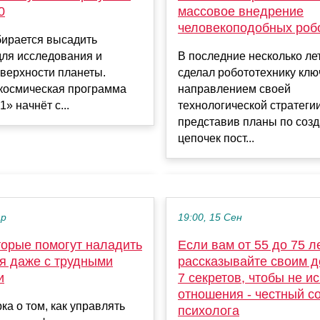
массовое внедрение
0
человекоподобных роб
бирается высадить
В последние несколько ле
для исследования и
сделал робототехнику кл
верхности планеты.
направлением своей
 космическая программа
технологической стратегии
» начнёт с...
представив планы по соз
цепочек пост...
ар
19:00, 15 Сен
оторые помогут наладить
Если вам от 55 до 75 ле
я даже с трудными
рассказывайте своим д
и
7 секретов, чтобы не и
отношения - честный с
ка о том, как управлять
психолога