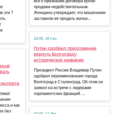
иск о признании договора купли-
не
продажи недействительным.
м эти 7
Женщина утверждает, что мошенники
ить
заставили ее продать жилье...
т
ие
18:00, 18 Сен
Путин одобрил предложение
вернуть Волгограду
историческое название
asual
Президент России Владимир Путин
вать
одобрил переименование города
Волгоград в Сталинград. Об этом он
 эксперта
заявил на встрече с лидерами
стема!
парламентских фракций. ...
ошения
ресса и как
те без
02:00, 12 Дек