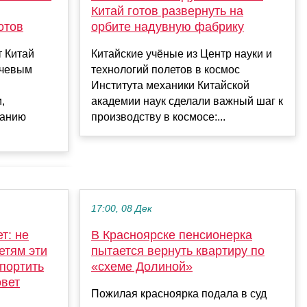
Китай готов развернуть на
отов
орбите надувную фабрику
т Китай
Китайские учёные из Центр науки и
ючевым
технологий полетов в космос
Института механики Китайской
,
академии наук сделали важный шаг к
данию
производству в космосе:...
17:00, 08 Дек
т: не
В Красноярске пенсионерка
етям эти
пытается вернуть квартиру по
спортить
«схеме Долиной»
овет
Пожилая красноярка подала в суд