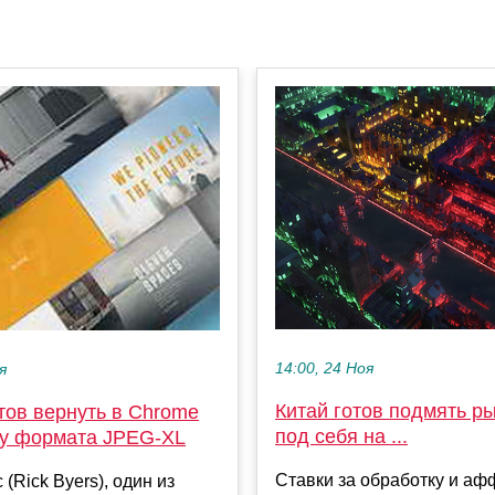
14:00, 24 Ноя
я
Китай готов подмять р
тов вернуть в Chrome
под себя на ...
у формата JPEG-XL
Ставки за обработку и а
(Rick Byers), один из