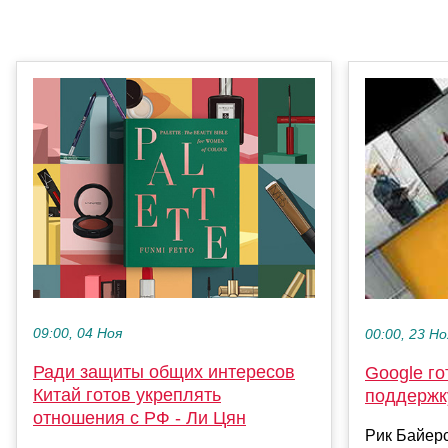
09:00, 04 Ноя
00:00, 23 Но
Ради защиты общих интересов
Google го
Китай готов укреплять
поддержк
отношения с РФ - Ли Цян
Рик Байерс 