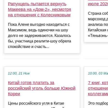
Рапунцель пытается вернуть
июле 202
Макеева на «Дом-2», несмотря
Страна со
на отношения с Колесниковым
марсоход 
Пока Алене выгодно находиться с
анализа по
Максимом, ведь одиночки на шоу
Китайская
долго не задерживаются. Казалось
«Тяньвэнь-1
бы, участница реалити-шоу обрела
спокойствие и счасть...
12:00, 21 Ноя
10:00, 03 М
Китай готов платить за
7 книг, к
российский уголь больше Южной
отношени
Кореи
коллегам
Цены российского угля в Китае
Это подбор