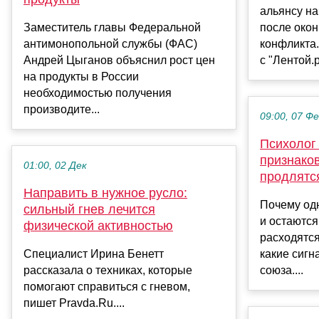
альянсу на
Заместитель главы Федеральной
после окон
антимонопольной службы (ФАС)
конфликта.
Андрей Цыганов объяснил рост цен
с "Лентой.р
на продукты в России
необходимостью получения
производите...
09:00, 07 Ф
Психолог
признаков
01:00, 02 Дек
продлятс
Направить в нужное русло:
Почему од
сильный гнев лечится
и остаются
физической активностью
расходятся
Специалист Ирина Бенетт
какие сигн
рассказала о техниках, которые
союза....
помогают справиться с гневом,
пишет Pravda.Ru....