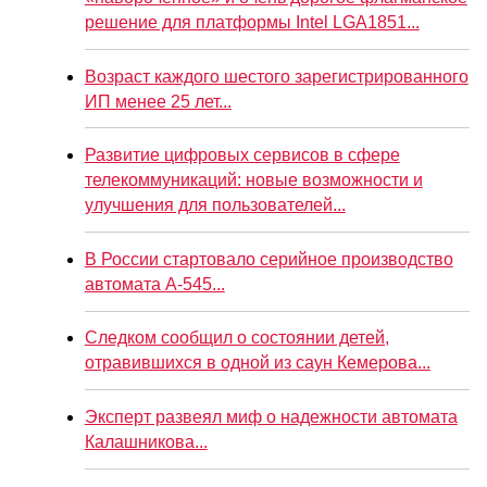
решение для платформы Intel LGA1851...
Возраст каждого шестого зарегистрированного
ИП менее 25 лет...
Развитие цифровых сервисов в сфере
телекоммуникаций: новые возможности и
улучшения для пользователей...
В России стартовало серийное производство
автомата А-545...
Следком сообщил о состоянии детей,
отравившихся в одной из саун Кемерова...
Эксперт развеял миф о надежности автомата
Калашникова...