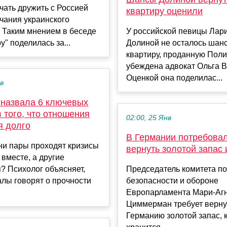
чать дружить с Россией
квартиру оценили
чания украинского
 Таким мнением в беседе
У российской певицы Лар
у" поделилась за...
Долиной не осталось шан
квартиру, проданную Поли
убеждена адвокат Ольга В
Оценкой она поделилас...
ев
 назвала 6 ключевых
 того, что отношения
02:00, 25 Янв
я долго
В Германии потребова
ни пары проходят кризисы
вернуть золотой запас
 вместе, а другие
? Психолог объясняет,
Председатель комитета по
алы говорят о прочности
безопасности и обороне
Европарламента Мари-Агн
Циммерман требует верну
Германию золотой запас, 