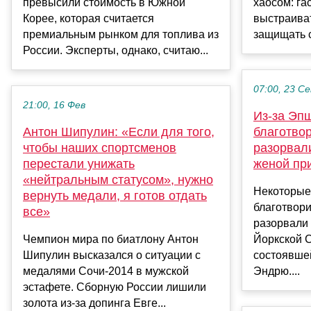
превысили стоимость в Южной
хаосом: га
Корее, которая считается
выстраиват
премиальным рынком для топлива из
защищать с
России. Эксперты, однако, считаю...
07:00, 23 С
21:00, 16 Фев
Из-за Эп
Антон Шипулин: «Если для того,
благотво
чтобы наших спортсменов
разорвали
перестали унижать
женой пр
«нейтральным статусом», нужно
Некоторые
вернуть медали, я готов отдать
благотвор
все»
разорвали 
Чемпион мира по биатлону Антон
Йоркской 
Шипулин высказался о ситуации с
состоявшей
медалями Сочи-2014 в мужской
Эндрю....
эстафете. Сборную России лишили
золота из-за допинга Евге...