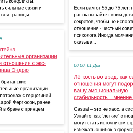
сить конфликты,
ь сильные связи и
Если вам от 55 до 75 лет: 
вои границы....
рассказывайте своим детя
секретов, чтобы не испорт
отношения - честный сове
психолога Иногда молчан
ен
оказыва...
штейна
рительные организации
 отношения с экс-
00:00, 01 Дек
инца Эндрю
Лёгкость во вред: как c
 британские
отношения могут подор
ительные организации
вашу эмоциональную
патронаж с герцогиней
стабильность – мнение
Сарой Фергюсон, ранее
 в браке с принцем
Casual – это не хаос, а си
Узнайте, как “легкие” отн
могут стать источником ст
избежать ошибок в форма