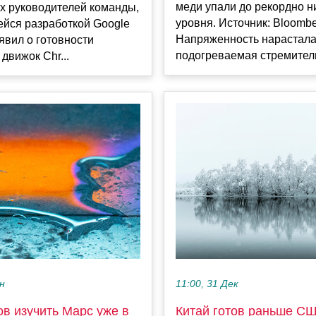
меди упали до рекордно н
х руководителей команды,
уровня. Источник: Bloomb
йся разработкой Google
Напряженность нарастала
явил о готовности
подогреваемая стремитель
движок Chr...
11:00, 31 Дек
ен
Китай готов раньше СШ
ов изучить Марс уже в