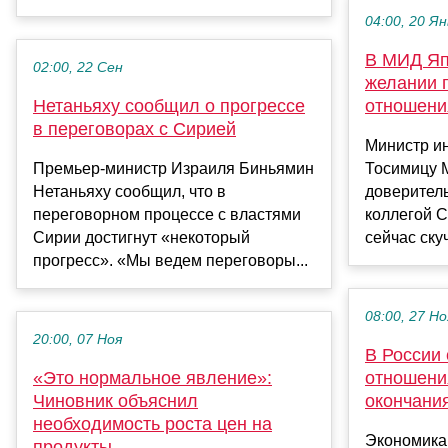
04:00, 20 Ян
В МИД Яп
02:00, 22 Сен
желании 
Нетаньяху сообщил о прогрессе
отношени
в переговорах с Сирией
Министр и
Премьер-министр Израиля Биньямин
Тосимицу М
Нетаньяху сообщил, что в
доверитель
переговорном процессе с властями
коллегой 
Сирии достигнут «некоторый
сейчас скуч
прогресс». «Мы ведем переговоры...
08:00, 27 Но
20:00, 07 Ноя
В России
«Это нормальное явление»:
отношени
Чиновник объяснил
окончани
необходимость роста цен на
Экономика
продукты