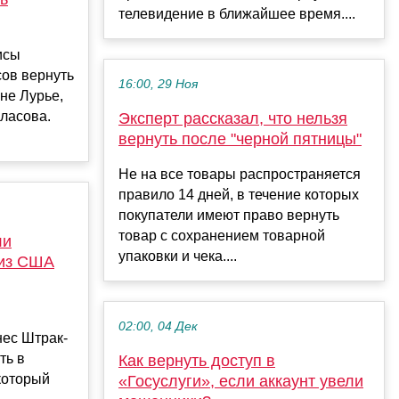
телевидение в ближайшее время....
исы
сов вернуть
16:00, 29 Ноя
не Лурье,
ласова.
Эксперт рассказал, что нельзя
вернуть после "черной пятницы"
Не на все товары распространяется
правило 14 дней, в течение которых
покупатели имеют право вернуть
товар с сохранением товарной
ли
упаковки и чека....
 из США
02:00, 04 Дек
ес Штрак-
ть в
Как вернуть доступ в
который
«Госуслуги», если аккаунт увели