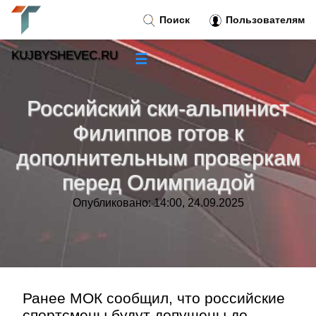
Поиск
Пользователям
KUJBYSHEVEC.RU
☰
Новости
»
Российский ски-альпинист
Тренды новостей
»
Филиппов готов к
дополнительным проверкам
Рубрики
»
перед Олимпиадой
Правила
»
Опубликовано: 14:00, 24.09.2025
Контакт
»
Ранее МОК сообщил, что российские
спортсмены будут допущены до