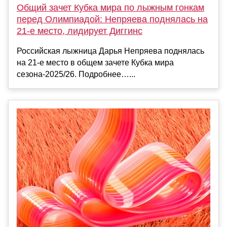
Общий зачет Кубка мира по лыжным гонкам
перед Олимпиадой: Непряева поднялась на
21‑е место, лидирует Диггинс
Российская лыжница Дарья Непряева поднялась
на 21‑е место в общем зачете Кубка мира
сезона‑2025/26. Подробнее…...