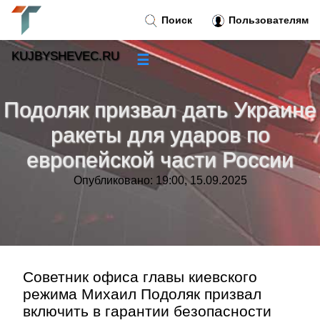
Поиск
Пользователям
KUJBYSHEVEC.RU
☰
Новости
»
Подоляк призвал дать Украине
Тренды новостей
»
ракеты для ударов по
европейской части России
Рубрики
»
Опубликовано: 19:00, 15.09.2025
Правила
»
Контакт
»
Советник офиса главы киевского
режима Михаил Подоляк призвал
включить в гарантии безопасности