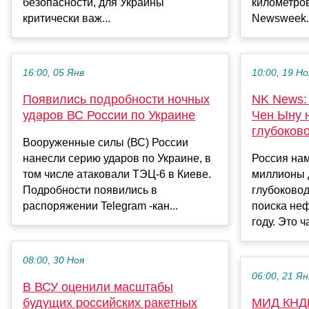
безопасности, для Украины
километров
критически важ...
Newsweek..
16:00, 05 Янв
10:00, 19 Но
Появились подробности ночных
NK News:
ударов ВС России по Украине
Чен Ыну 
глубоков
Вооруженные силы (ВС) России
нанесли серию ударов по Украине, в
Россия на
том числе атаковали ТЭЦ-6 в Киеве.
миллионы 
Подробности появились в
глубоково
распоряжении Telegram -кан...
поиска неф
году. Это ч
08:00, 30 Ноя
06:00, 21 Ян
В ВСУ оценили масштабы
будущих российских ракетных
МИД КНДР