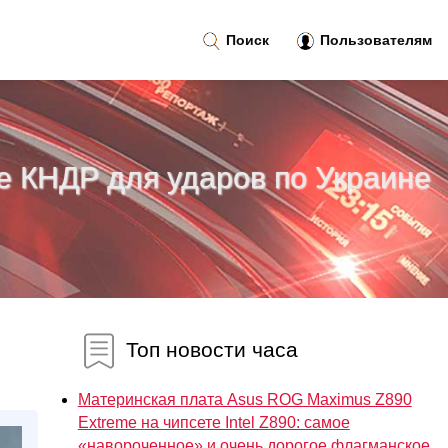
Поиск
Пользователям
е КНДР для ударов по Украине
Топ новости часа
Материнская плата Asus ROG Maximus Z890
Extreme на чипсете Intel Z890: самое
«навороченное» и очень дорогое флагманское