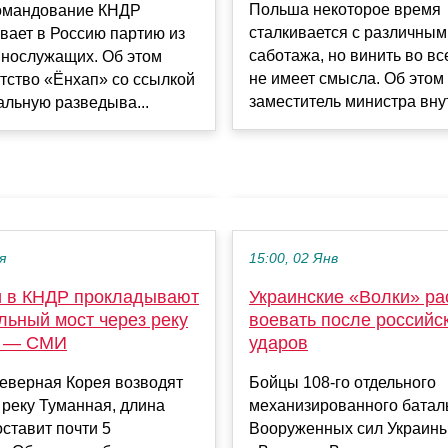
Польша некоторое время
омандование КНДР
сталкивается с различны
вает в Россию партию из
саботажа, но винить во в
ннослужащих. Об этом
не имеет смысла. Об этом
тство «Ёнхап» со ссылкой
заместитель министра внут
льную разведыва...
я
15:00, 02 Янв
и в КНДР прокладывают
Украинские «Волки» ра
льный мост через реку
воевать после российс
я — СМИ
ударов
Северная Корея возводят
Бойцы 108-го отдельного
 реку Туманная, длина
механизированного батал
оставит почти 5
Вооруженных сил Украины