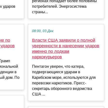
регионах попадает более половины
х ударов
потребителей. Энергосистема
страны...
08:00, 03 Дек
ие по
Власти США заявили о полной
 ударов
уверенности в нанесении ударов
именно по лодкам
наркокурьеров
Трамп
иональной
Пентагон уверен, что катера,
иденции в
подвергающиеся ударам в
ый дом. По
Карибском море, используются для
перевозки наркотиков. Пресс-
секретарь оборонного ведомства
США ...