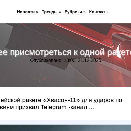
Новости
»
Тренды
»
Рубрики
»
Контакт
»
е присмотреться к одной ракет
Опубликовано: 13:00, 21.12.2025
ейской ракете «Хвасон-11» для ударов по
иям призвал Telegram -канал ...