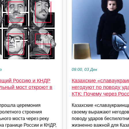
р
09:00, 03 Дек
щий Россию и КНДР
Казахские «славаукра
льный мост откроют в
негодуют по поводу уд
КТК: Почему через Рос
 прошла церемония
Казахские «славаукраинщи
ролетного строения
своему выражают негодов
ного моста через реку
поводу ударов беспилотн
а границе России и КНДР,
жизненно важной для Каз