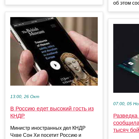
об этом со
13:00, 26 Окт
07:00, 05 Но
В Россию едет высокий гость из
Разведка
КНДР
сообщила
Министр иностранных дел КНДР
тысяч бо
Чхве Сон Хи посетит Россию и