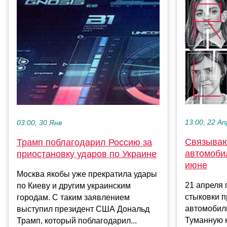
13:00, 22 Ап
03:00, 30 Янв
Связываю
Трамп поблагодарил Россию за
автомоби
приостановку ударов по Украине
июне
Москва якобы уже прекратила удары
21 апреля
по Киеву и другим украинским
стыковки п
городам. С таким заявлением
автомобиль
выступил президент США Дональд
Туманную н
Трамп, который поблагодарил...