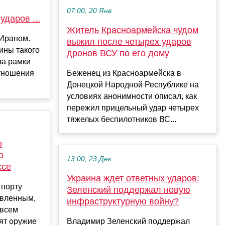
07:00, 20 Янв
даров ...
Житель Красноармейска чудом
 Ираном.
выжил после четырех ударов
ины такого
дронов ВСУ по его дому
за рамки
тношения
Беженец из Красноармейска в
Донецкой Народной Республике на
условиях анонимности описал, как
пережил прицельный удар четырех
тяжелых беспилотников ВС...
о
о
13:00, 23 Дек
ссе
Украина ждет ответных ударов:
 порту
Зеленский поддержал новую
авленным,
инфраструктурную войну?
 всем
ят оружие
Владимир Зеленский поддержал