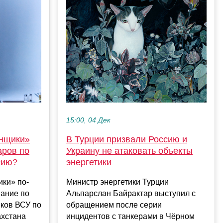
15:00, 04 Дек
инщики»
В Турции призвали Россию и
аров по
Украину не атаковать объекты
сию?
энергетики
ки» по-
Министр энергетики Турции
ание по
Альпарслан Байрактар выступил с
иков ВСУ по
обращением после серии
ахстана
инцидентов с танкерами в Чёрном