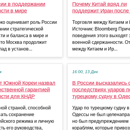
сии в поддержании
Почему Китай вряд ли
ости в мире
поддержит Иран после у
ко оценивает роль России
Торговля между Китаем и
нии стратегической
Источник: Bloomberg Прич
ти и баланса в мире и
поведения этого выходят 
что Москва продолжит
военной сдержанности. О
ад в установ...
между Китаем и Ир...
к
16:00, 13 Дек
т Южной Кореи назвал
В России высказались 
ственной гарантией
последствиях ударов п
ости для КНДР
турецкому судну в Оде
ной страной, способной
Удар по турецкому судну в
вать сохранение
Одессы не был целенапр
ейского режима и личную
но был предупреждением
ть его руководства,
кораблям, которые привоз