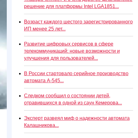
решение для платформы Intel LGA1851...
Возраст каждого шестого зарегистрированного
ИП менее 25 лет...
Развитие цифровых сервисов в сфере
телекоммуникаций: новые возможности и
улучшения для пользователей...
В России стартовало серийное производство
автомата А-545...
Следком сообщил о состоянии детей,
отравившихся в одной из саун Кемерова...
Эксперт развеял миф о надежности автомата
Калашникова...