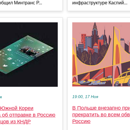
общил Минтранс Р...
инфраструктуре Каспий...
19:00, 17 Ноя
я
В Польше внезапно пр
 Южной Кореи
прекратить во всем об
 об отправке в Россию
Россию
йцов из КНДР