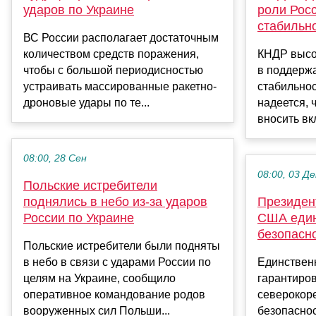
ударов по Украине
роли Рос
стабильн
ВС России располагает достаточным
количеством средств поражения,
КНДР высо
чтобы с большой периодисностью
в поддержа
устраивать массированные ракетно-
стабильнос
дроновые удары по те...
надеется, 
вносить вкл
08:00, 28 Сен
08:00, 03 Де
Польские истребители
поднялись в небо из-за ударов
Президен
России по Украине
США един
безопасн
Польские истребители были подняты
в небо в связи с ударами России по
Единствен
целям на Украине, сообщило
гарантиро
оперативное командование родов
северокор
вооруженных сил Польши...
безопаснос