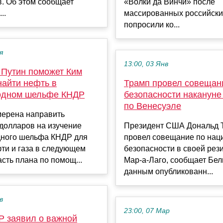
. Об этом сообщает
«Волки да Винчи» после
..
массированных российски
попросили ко...
я
13:00, 03 Янв
 Путин поможет Ким
найти нефть в
Трамп провел совещан
одном шельфе КНДР
безопасности накануне
по Венесуэле
мерена направить
долларов на изучение
Президент США Дональд 
дного шельфа КНДР для
провел совещание по нац
ти и газа в следующем
безопасности в своей рез
асть плана по помощ...
Мар-а-Лаго, сообщает Бел
данным опубликованн...
в
23:00, 07 Мар
 заявил о важной