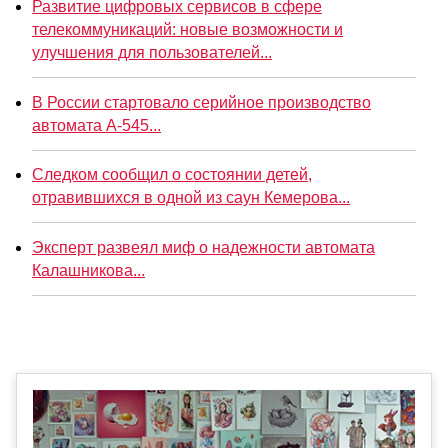
Развитие цифровых сервисов в сфере
телекоммуникаций: новые возможности и
улучшения для пользователей...
В России стартовало серийное производство
автомата А-545...
Следком сообщил о состоянии детей,
отравившихся в одной из саун Кемерова...
Эксперт развеял миф о надежности автомата
Калашникова...