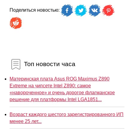
Поделиться новостью:
Топ новости часа
Материнская плата Asus ROG Maximus Z890
Extreme на чипсете Intel Z890: самое
«навороченное» и очень дорогое флагманское
решение для платформы Intel LGA1851...
Возраст каждого шестого зарегистрированного ИП
менее 25 лет...