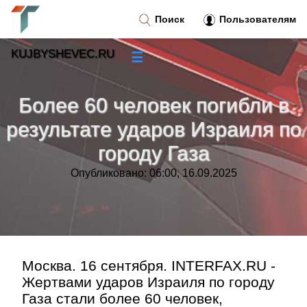
Поиск
Пользователям
KUJBYSHEVEC.RU
☰
Новости
»
Более 60 человек погибли в
Тренды новостей
»
результате ударов Израиля по
городу Газа
Рубрики
»
Опубликовано: 06:00, 16.09.2025
Правила
»
Контакт
»
Москва. 16 сентября. INTERFAX.RU -
Жертвами ударов Израиля по городу
Газа стали более 60 человек,