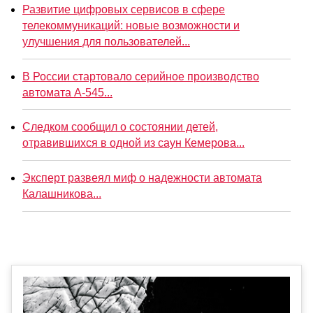
Развитие цифровых сервисов в сфере
телекоммуникаций: новые возможности и
улучшения для пользователей...
В России стартовало серийное производство
автомата А-545...
Следком сообщил о состоянии детей,
отравившихся в одной из саун Кемерова...
Эксперт развеял миф о надежности автомата
Калашникова...