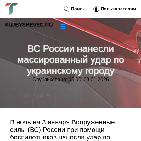
Поиск
Пользователям
KUJBYSHEVEC.RU
☰
Новости
»
ВС России нанесли
Тренды новостей
»
массированный удар по
украинскому городу
Рубрики
»
Опубликовано: 06:00, 03.01.2026
Правила
»
Контакт
»
В ночь на 3 января Вооруженные
силы (ВС) России при помощи
беспилотников нанесли удар по