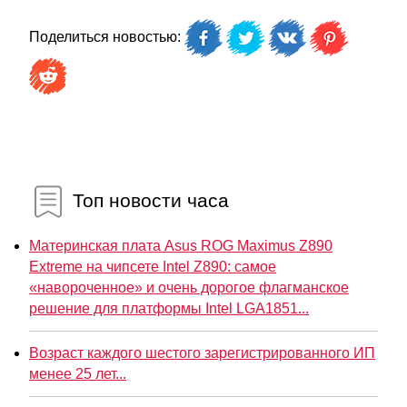
Поделиться новостью:
Топ новости часа
Материнская плата Asus ROG Maximus Z890
Extreme на чипсете Intel Z890: самое
«навороченное» и очень дорогое флагманское
решение для платформы Intel LGA1851...
Возраст каждого шестого зарегистрированного ИП
менее 25 лет...